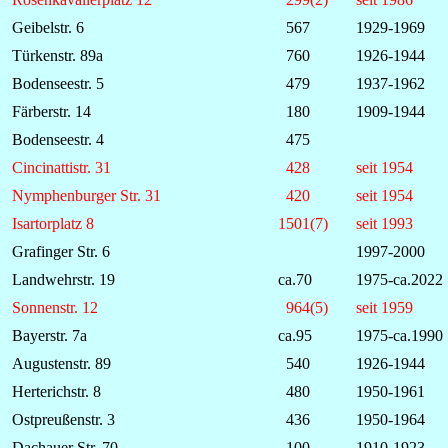
Geibelstr. 6
567
1929-1969
Türkenstr. 89a
760
1926-1944
Bodenseestr. 5
479
1937-1962
Färberstr. 14
180
1909-1944
Bodenseestr. 4
475
Cincinattistr. 31
428
seit 1954
Nymphenburger Str. 31
420
seit 1954
Isartorplatz 8
1501(7)
seit 1993
Grafinger Str. 6
1997-2000
Landwehrstr. 19
ca.70
1975-ca.2022
Sonnenstr. 12
964(5)
seit 1959
Bayerstr. 7a
ca.95
1975-ca.1990
Augustenstr. 89
540
1926-1944
Herterichstr. 8
480
1950-1961
Ostpreußenstr. 3
436
1950-1964
Dachauer Str. 70
100
1910-1923