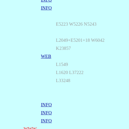
INFO
E5223 W5226 N5243
L2049+E5201+18 W6042
K23857
WEB
L1549
L1620 L37222
L33248
INFO
INFO
INFO
WWW