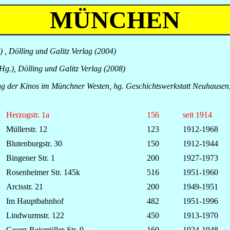
MÜNCHEN
 , Dölling und Galitz Verlag (2004)
, Dölling und Galitz Verlag (2008)
der Kinos im Münchner Westen, hg. Geschichts­werk­statt Neuhausen, a
Herzogstr. 1a
156
seit 1914
Müllerstr. 12
123
1912-1968
Blutenburgstr. 30
150
1912-1944
Bingener Str. 1
200
1927-1973
Rosenheimer Str. 145k
516
1951-1960
Arcisstr. 21
200
1949-1951
Im Hauptbahnhof
482
1951-1996
Lindwurmstr. 122
450
1913-1970
Georg-Reismüller-Str. 9
160
1924-1948