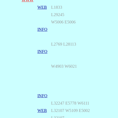
WEB
L1833
L29245
W5006 E5006
INFO
L2769 L28113
INFO
W4903 W6021
INFO
L32247 E5778 W6111
WEB
L32107 W5109 E5002
L32107