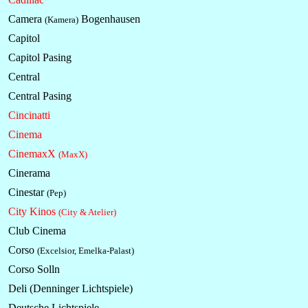
Camera
Bogenhausen
(Kamera)
Capitol
Capitol Pasing
Central
Central Pasing
Cincinatti
Cinema
CinemaxX
(MaxX)
Cinerama
Cinestar
(Pep)
City Kinos
(City & Atelier)
Club Cinema
Corso
(Excelsior, Emelka-Palast)
Corso Solln
Deli (Denninger
Lichtspiele
)
Deutsche
Lichtspiele