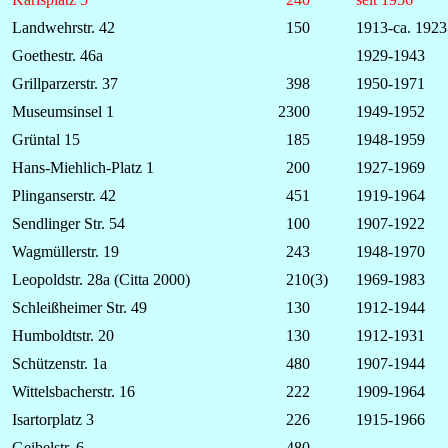
Landwehrstr. 42
150
1913-ca. 1923
Goethestr. 46a
1929-1943
Grillparzerstr. 37
398
1950-1971
Museumsinsel 1
2300
1949-1952
Grüntal 15
185
1948-1959
Hans-Miehlich-Platz 1
200
1927-1969
Plinganserstr. 42
451
1919-1964
Sendlinger Str. 54
100
1907-1922
Wagmüllerstr. 19
243
1948-1970
Leopoldstr. 28a (Citta 2000)
210(3)
1969-1983
Schleißheimer Str. 49
130
1912-1944
Humboldtstr. 20
130
1912-1931
Schützenstr. 1a
480
1907-1944
Wittelsbacherstr. 16
222
1909-1964
Isartorplatz 3
226
1915-1966
Geibelstr. 6
480