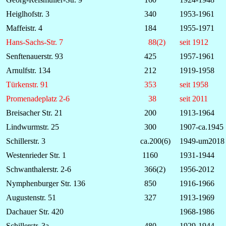
Heiglhofstr. 3
340
1953-1961
Maffeistr. 4
184
1955-1971
Hans-Sachs-Str. 7
88(2)
seit 1912
Senftenauerstr. 93
425
1957-1961
Arnulfstr. 134
212
1919-1958
Türkenstr. 91
353
seit 1958
Promenadeplatz 2-6
38
seit 2011
Breisacher Str. 21
200
1913-1964
Lindwurmstr. 25
300
1907-ca.1945
Schillerstr. 3
ca.200(6)
1949-um2018
Westenrieder Str. 1
1160
1931-1944
Schwanthalerstr. 2-6
366(2)
1956-2012
Nymphenburger Str. 136
850
1916-1966
Augustenstr. 51
327
1913-1969
Dachauer Str. 420
1968-1986
Schillerstr. 3a
480
1929-1944