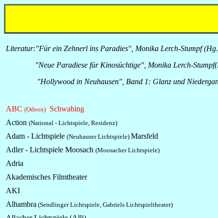
Literatur:
"Für ein Zehnerl ins Paradies", Monika Lerch-Stumpf (Hg.)
"Neue Paradiese für Kinosüchtige", Monika Lerch-Stumpf(Hg.)
"Hollywood in Neuhausen", Band 1: Glanz und Nieder­gang 
ABC
Schwabing
(Odeon)
Action
(National - Lichtspiele, Residenz)
Adam - Lichtspiele
Marsfeld
(Neuhauser Lichtspiele)
Adler - Lichtspiele Moosach
(Moosacher Lichtspiele)
Adria
Akademisches Filmtheater
AKI
Alhambra
(Sendlinger Lichtspiele, Gabriels Lichtspieltheater)
Allacher
Lichtspiele
(Alli)