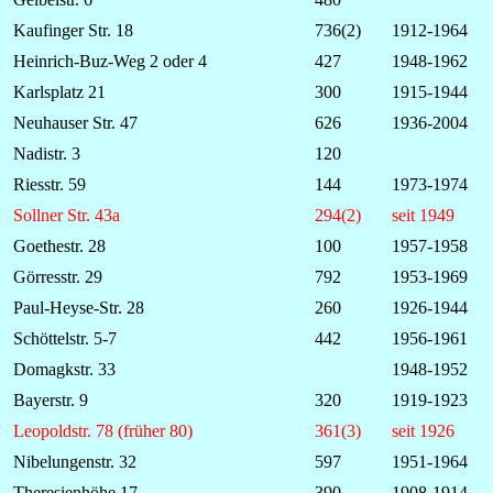
Kaufinger Str. 18
736(2)
1912-1964
Heinrich-Buz-Weg 2 oder 4
427
1948-1962
Karlsplatz 21
300
1915-1944
Neuhauser Str. 47
626
1936-2004
Nadistr. 3
120
Riesstr. 59
144
1973-1974
Sollner Str. 43a
294(2)
seit 1949
Goethestr. 28
100
1957-1958
Görresstr. 29
792
1953-1969
Paul-Heyse-Str. 28
260
1926-1944
Schöttelstr. 5-7
442
1956-1961
Domagkstr. 33
1948-1952
Bayerstr. 9
320
1919-1923
Leopoldstr. 78 (früher 80)
361(3)
seit 1926
Nibelungenstr. 32
597
1951-1964
Theresienhöhe 17
390
1908-1914