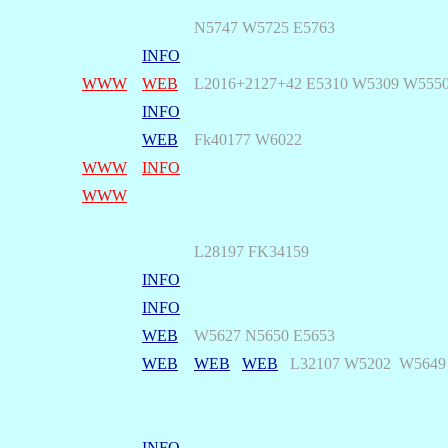
N5747 W5725 E5763
INFO
WWW
WEB
L2016+2127+42
E5310
W5309 W5550
INFO
WEB
Fk40177 W6022
WWW
INFO
WWW
L28197 FK34159
INFO
INFO
WEB
W5627 N5650 E5653
WEB
WEB
WEB
L32107 W5202 W5649
INFO