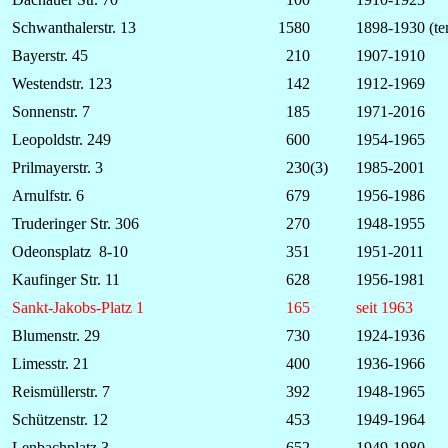
Schwanthalerstr. 13
1580
1898-1930 (te
Bayerstr. 45
210
1907-1910
Westendstr. 123
142
1912-1969
Sonnenstr. 7
185
1971-2016
Leopoldstr. 249
600
1954-1965
Prilmayerstr. 3
230(3)
1985-2001
Arnulfstr. 6
679
1956-1986
Truderinger Str. 306
270
1948-1955
Odeonsplatz 8-10
351
1951-2011
Kaufinger Str. 11
628
1956-1981
Sankt-Jakobs-Platz 1
165
seit 1963
Blumenstr. 29
730
1924-1936
Limesstr. 21
400
1936-1966
Reismüllerstr. 7
392
1948-1965
Schützenstr. 12
453
1949-1964
Lenbachplatz 3
652
1949-1980