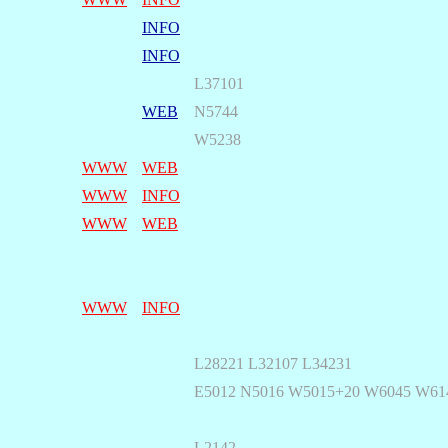
INFO
INFO
L37101
WEB
N5744
W5238
WWW
WEB
WWW
INFO
WWW
WEB
WWW
INFO
L28221 L32107 L34231
E5012 N5016 W5015+20 W6045 W61
L2142