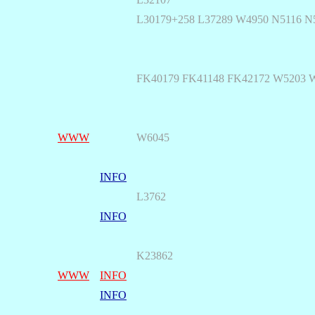
L30179+258 L37289 W4950 N5116
N
FK40179 FK41148 FK42172 W5203 
WWW
W6045
INFO
L3762
INFO
K23862
WWW
INFO
INFO