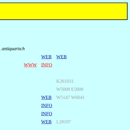
nti­qua­risch
WEB
WEB
WWW
INFO
K261031
W5009 E5009
WEB
W5147 W6041
INFO
INFO
WEB
L28197