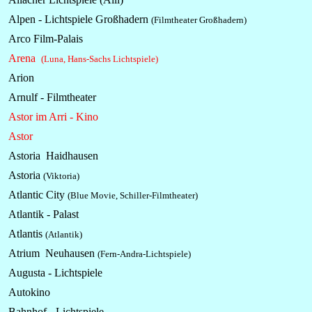
Alpen -
Lichtspiele
Großhadern
(Filmtheater Großhadern)
Arco Film-Palais
Arena
(Luna, Hans-Sachs
Lichtspiele
)
Arion
Arnulf - Filmtheater
Astor im Arri - Kino
Astor
Astoria Haidhausen
Astoria
(Viktoria)
Atlantic City
(Blue Movie, Schiller-Filmtheater)
Atlantik - Palast
Atlantis
(Atlantik)
Atrium Neuhausen
(Fern-Andra-Lichtspiele)
Augusta -
Lichtspiele
Autokino
Bahnhof -
Lichtspiele