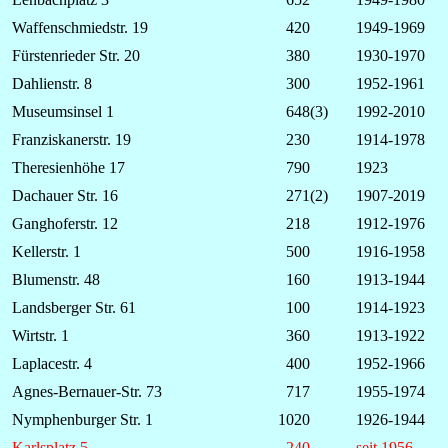
Waffenschmiedstr. 19
420
1949-1969
Fürstenrieder Str. 20
380
1930-1970
Dahlienstr. 8
300
1952-1961
Museumsinsel 1
648(3)
1992-2010
Franziskanerstr. 19
230
1914-1978
Theresienhöhe 17
790
1923
Dachauer Str. 16
271(2)
1907-2019
Ganghoferstr. 12
218
1912-1976
Kellerstr. 1
500
1916-1958
Blumenstr. 48
160
1913-1944
Landsberger Str. 61
100
1914-1923
Wirtstr. 1
360
1913-1922
Laplacestr. 4
400
1952-1966
Agnes-Bernauer-Str. 73
717
1955-1974
Nymphenburger Str. 1
1020
1926-1944
Karlsplatz 5
240
seit 1956