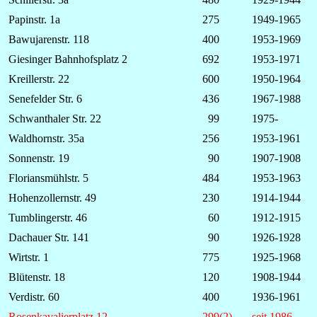
Papinstr. 1a
275
1949-1965
Bawujarenstr. 118
400
1953-1969
Giesinger Bahnhofsplatz 2
692
1953-1971
Kreillerstr. 22
600
1950-1964
Senefelder Str. 6
436
1967-1988
Schwanthaler Str. 22
99
1975-
Waldhornstr. 35a
256
1953-1961
Sonnenstr. 19
90
1907-1908
Floriansmühlstr. 5
484
1953-1963
Hohenzollernstr. 49
230
1914-1944
Tumblingerstr. 46
60
1912-1915
Dachauer Str. 141
90
1926-1928
Wirtstr. 1
775
1925-1968
Blütenstr. 18
120
1908-1944
Verdistr. 60
400
1936-1961
Rosenkavalierplatz 12
299(2)
seit 1986