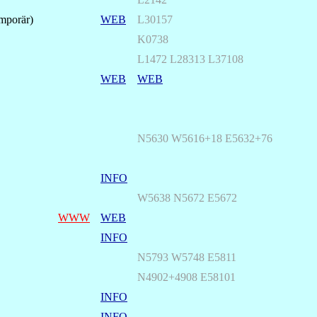
mporär)
WEB
L30157
K0738
L1472 L28313 L37108
WEB
WEB
N5630 W5616+18 E5632+76
INFO
W5638 N5672 E5672
WWW
WEB
INFO
N5793 W5748 E5811
N4902+4908 E58101
INFO
INFO