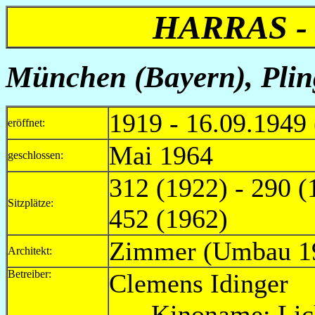
HARRAS -
München (Bayern),
Plin
1919 - 16.09.1949
eröffnet:
Mai 1964
geschlossen:
312 (1922) - 290 (
Sitzplätze:
452 (1962)
Zimmer (Umbau 1
Architekt:
Betreiber:
Clemens
Kinoname: Lich