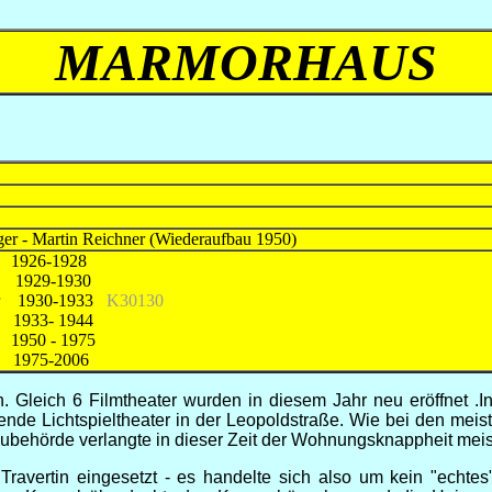
MARMORHAUS
ger - Martin Reichner (Wiederaufbau 1950)
26-1928
1929-1930
cher 1930-1933
K30130
 1933- 1944
 - 1975
5-2006
leich 6 Filmtheater wurden in diesem Jahr neu eröffnet .In 
ende Lichtspieltheater in der Leopoldstraße. Wie bei den mei
behörde verlangte in dieser Zeit der Wohnungsknappheit mei
Travertin eingesetzt - es handelte sich also um kein "ech