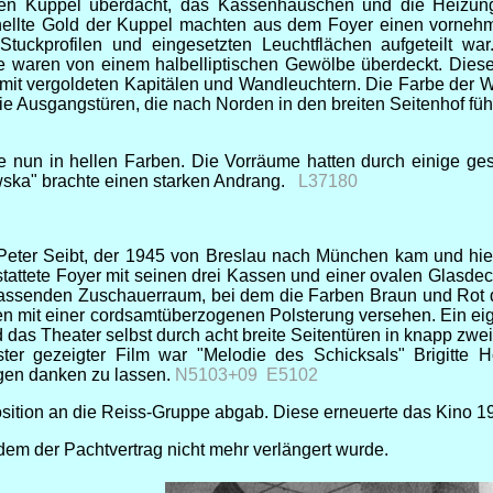
gten Kuppel überdacht, das Kassenhäuschen und die Heizun
 erhellte Gold der Kuppel machten aus dem Foyer einen vorne
 Stuckprofilen und eingesetzten Leuchtflächen aufgeteilt w
 waren von einem halbelliptischen Gewölbe überdeckt. Diese
ern mit vergoldeten Kapitälen und Wandleuchtern. Die Farbe 
ie Ausgangstüren, die nach Norden in den breiten Seitenhof fü
e nun in hellen Farben. Die Vorräume hatten durch einige ge
ska" brachte einen starken Andrang.
L37180
Peter Seibt, der 1945 von Breslau nach München kam und hier
estattete Foyer mit seinen drei Kassen und einer ovalen Glasd
assenden Zuschauerraum, bei dem die Farben Braun und Rot domi
aren mit einer cordsamtüberzogenen Polsterung versehen. Ein e
das Theater selbst durch acht breite Seitentüren in knapp zwe
ster gezeigter Film war "Melodie des Schicksals" Brigitte
ungen danken zu lassen.
N5103+09 E5102
position an die Reiss-Gruppe abgab. Diese erneuerte das Kino
dem der Pachtvertrag nicht mehr verlängert wurde.