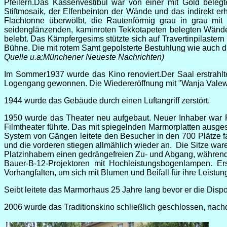
Pfeilern.Das Kassenvestibül war von einer mit Gold bele
Stiftmosaik, der Elfenbeinton der Wände und das indirekt
Flachtonne überwölbt, die Rautenförmig grau in grau mit
seidenglänzenden, kaminroten Tekkotapeten belegten Wände
belebt. Das Kämpfergesims stützte sich auf Travertinpilast
Bühne. Die mit rotem Samt gepolsterte Bestuhlung wie auch d
Quelle u.a:Münchener Neueste Nachrichten)
Im Sommer1937 wurde das Kino renoviert.Der Saal erstrahlt
Logengang gewonnen. Die Wiedereröffnung mit "Wanja Valew
1944 wurde das Gebäude durch einen Luftangriff zerstört.
1950 wurde das Theater neu aufgebaut. Neuer Inhaber war 
Filmtheater führte. Das mit spiegelnden Marmorplatten ausg
System von Gängen leitete den Besucher in den 700 Plätze f
und die vorderen stiegen allmählich wieder an. Die Sitze w
Platzinhabern einen gedrängefreien Zu- und Abgang, während 
Bauer-B-12-Projektoren mit Hochleistungsbogenlampen. Er
Vorhangfalten, um sich mit Blumen und Beifall für ihre Leist
Seibt leitete das Marmorhaus 25 Jahre lang bevor er die Dis
2006 wurde das Traditionskino schließlich geschlossen, nach