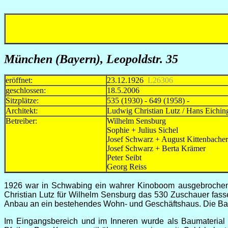
München (Bayern), Leopoldstr. 35
eröffnet:
23.12.1926
L26306
geschlossen:
18.5.2006
Sitzplätze:
535 (1930) - 649 (1958) -
Architekt:
Ludwig Christian Lutz / Hans Eichin
Betreiber:
Wilhelm Sensburg 19
Sophie + Julius Sichel 
Josef Schwarz + August Kittenba
Josef Schwarz + Berta Krämer
Peter Seibt 1950
Georg Reiss 197
1926 war in Schwabing ein wahrer Kinoboom ausgebrochen. G
Christian Lutz für Wilhelm Sensburg das 530 Zuschauer fass
Anbau an ein bestehendes Wohn- und Geschäftshaus. Die Bau
Im Eingangsbereich und im Inneren wurde als Baumaterial 