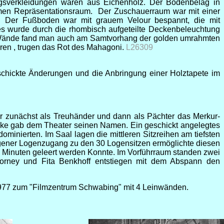
gsverkleidungen waren aus Eichenholz. Der Bodenbelag in
hmen Repräsentationsraum. Der Zuschauerraum war mit einer
ar. Der Fußboden war mit grauem Velour bespannt, die mit
s wurde durch die rhombisch aufgeteilte Deckenbeleuchtung
der Wände fand man auch am Samtvorhang der golden umrahmten
hren , trugen das Rot des Mahagoni.
L26309
schickte Änderungen und die Anbringung einer Holztapete im
 zunächst als Treuhänder und dann als Pächter das Merkur-
ecke gab dem Theater seinen Namen. Ein geschickt angelegtes
nierten. Im Saal lagen die mittleren Sitzreihen am tiefsten
igener Logenzugang zu den 30 Logensitzen ermöglichte diesen
i Minuten geleert werden Konnte. Im Vorführraum standen zwei
 Horney und Fita Benkhoff entstiegen mit dem Abspann den
 1977 zum "Filmzentrum Schwabing" mit 4 Leinwänden.