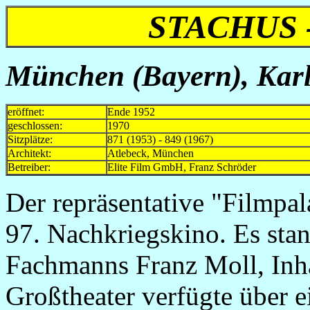
STACHUS 
München (Bayern), Karl
eröffnet:
Ende 1952
geschlossen:
1970
Sitzplätze:
871 (1953) - 849 (1967)
Architekt:
Atlebeck, München
Betreiber:
Elite Film GmbH, Franz Schröder
Der repräsentative "Filmpa
97. Nachkriegskino. Es stan
Fachmanns Franz Moll, Inh
Großtheater verfügte über 