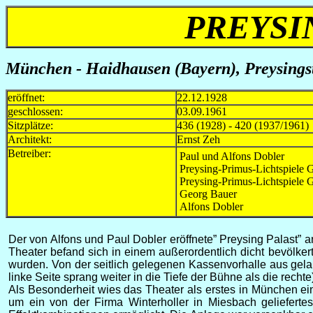
PREYSI
München - Haidhausen (Bayern), Preysingst
eröffnet:
22.12.1928
geschlossen:
03.09.1961
Sitzplätze:
436 (1928) - 420 (1937/1961)
Architekt:
Ernst Zeh
Betreiber:
Paul und Alfons Dobler
Preysing-Primus-Lichtspiele
Preysing-Primus-Lichtspiele
Georg Bauer
Alfons Dobler
Der von Alfons und Paul Dobler eröffnete” Preysing Palast
Theater befand sich in einem außerordentlich dicht bevölker
wurden. Von der seitlich gelegenen Kassenvorhalle aus gelan
linke Seite sprang weiter in die Tiefe der Bühne als die rech
Als Besonderheit wies das Theater als erstes in München ein
um ein von der Firma Winterholler in Miesbach gelieferte