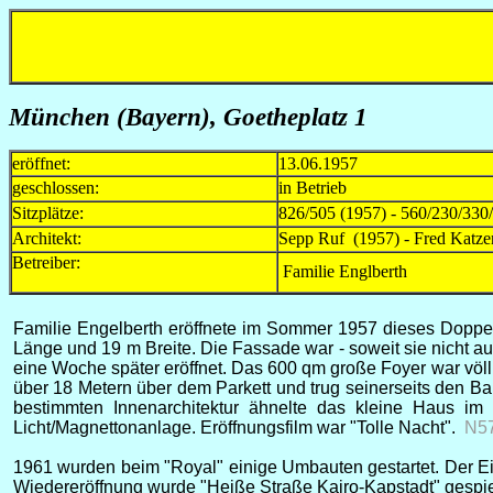
München (Bayern), Goetheplatz 1
eröffnet:
13.06.1957
geschlossen:
in Betrieb
Sitzplätze:
826/505 (1957) - 560/230/330
Architekt:
Sepp Ruf (1957) - Fred Katz
Betreiber:
Familie Englberth
Familie Engelberth eröffnete im Sommer 1957 dieses Doppel
Länge und 19 m Breite. Die Fassade war - soweit sie nicht a
eine Woche später eröffnet. Das 600 qm große Foyer war völl
über 18 Metern über dem Parkett und trug seinerseits den Ba
bestimmten Innenarchitektur ähnelte das kleine Haus im
Licht/Magnettonanlage. Eröffnungsfilm war "Tolle Nacht".
N5
1961 wurden beim "Royal" einige Umbauten gestartet. Der Ei
Wiedereröffnung wurde "Heiße Straße Kairo-Kapstadt" gespi