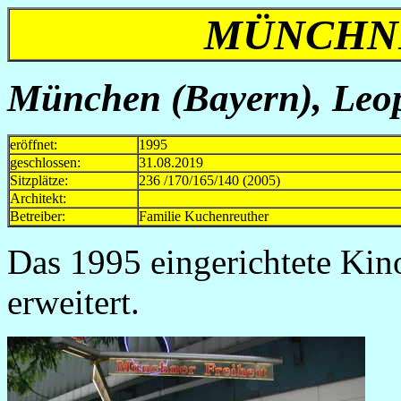
MÜNCHNE
München (Bayern), Leop
eröffnet:
1995
geschlossen:
31.08.2019
Sitzplätze:
236 /170/165/140 (2005)
Architekt:
Betreiber:
Familie Kuchenreuther
Das 1995 eingerichtete Kin
erweitert.