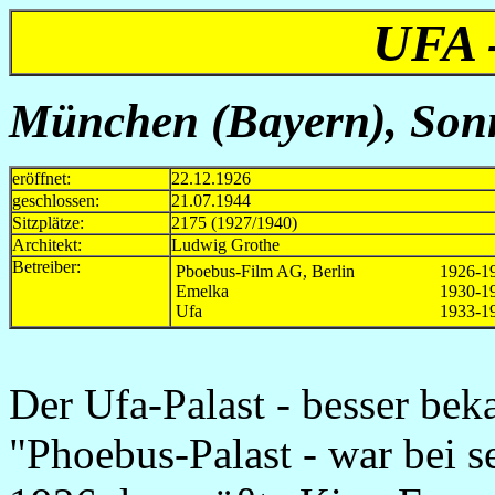
UFA 
München (Bayern), Sonn
eröffnet:
22.12.1926
geschlossen:
21.07.1944
Sitzplätze:
2175 (1927/1940)
Architekt:
Ludwig Grothe
Betreiber:
Pboebus-Film AG, Berlin
1926-1
Emelka
1930-1
Ufa
1933-1
Der Ufa-Palast - besser be
"Phoebus-Palast - war bei 