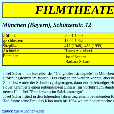
FILMTHEAT
München (Bayern), Schützenstr. 12
eröffnet:
20.01.1949
geschlossen:
13.02.1964
Sitzplätze:
417 (1948)- 453 (1959)
Architekt:
Hanns Atzenbeck
Betreiber:
Josef Schartt
Barbara Schartt
Josef Schartt - als Betreiber der "Ganghofer-Lichtspiele" in Münch
Eröffnungstermin im Januar 1949 eingehalten werden konnte, aber na
Zunächst wurde der Schuttberg abgetragen, dann ein skelettartiger H
Foyer garantierte einen reibungslosen Einlass. Im Vorführraum sta
neuen Haus lief "Rendezvous im Salzkammergut".
Josef Schartt stied in den folgenden Jahren zuz einem bedeutenden 
Tod führte seine Frau das Kino noch bis 1964 weiter. Später machte
zurück zur München-Liste