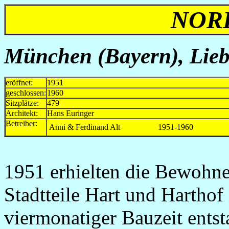
NOR
München (Bayern),
Lie
eröffnet:
1951
geschlossen:
1960
Sitzplätze:
479
Architekt:
Hans Euringer
Betreiber:
Anni & Ferdinand Alt
1951-1960
1951 erhielten die Bewohn
Stadtteile Hart und Harthof 
viermonatiger Bauzeit ents