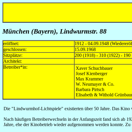
München (Bayern), Lindwurmstr. 88
eröffnet:
1912 - 04.09.1948 (Wiedererö
geschlossen:
15.09.1968
Sitzplätze:
200 (1918) - 310 (1922) - 190
Architekt:
Betreiber*in:
Xaver Schuchbauer
Josef Kienberger
Max Krammer
W. Neumayer & Co.
Barbara Pirtsch
Elisabeth & Withold Grünba
Die "Lindwurmhof-Lichtspiele" existierten über 50 Jahre. Das Kino
Nach häufigen Betreiberwechseln in der Anfangszeit fand sich ab 19
Jahre, ehe der Kinobetrieb wieder aufgenommen werden konnte. Zu di