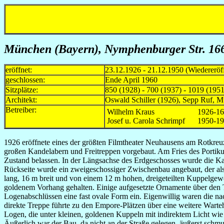
München (Bayern), Nymphenburger Str. 16
eröffnet:
23.12.1926 - 21.12.1950 (Wiedererö
geschlossen:
Ende April 1960
Sitzplätze:
850 (1928) - 700 (1937) - 1019 (1951
Architekt:
Oswald Schiller (1926), Sepp Ruf, 
Betreiber:
Wilhelm Kraus
1926-16
Josef u. Carola Schrimpf
1950-1
1926 eröffnete eines der größten Filmtheater Neuhausens am Rotkreuz
großen Kandelabern und Freitreppen vorgebaut. Am Fries des Portik
Zustand belassen. In der Längsachse des Erdgeschosses wurde die Kass
Rückseite wurde ein zweigeschossiger Zwischenbau angebaut, der als
lang, 16 m breit und von einem 12 m hohen, dreigeteilten Kuppelgewöl
goldenem Vorhang gehalten. Einige aufgesetzte Ornamente über de
Logenabschlüssen eine fast ovale Form ein. Eigenwillig waren die na
direkte Treppe führte zu den Empore-Plätzen über eine weitere Warte
Logen, die unter kleinen, goldenen Kuppeln mit indirektem Licht 
Äußerlich war der Bau, da nicht an der Straße gelegen, äußerst sch