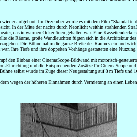
wieder aufgebaut. Im Dezember wurde es mit dem Film "Skandal in de
cht. In der Mitte der nachts durch Neonlicht weithin strahlenden Str
 Theater, das in warmen Ockertönen gehalten war. Eine Kassettendecke
hellte die Räume, große Wandleuchten fügten sich in die Architektur d
ugehen. Die Bühne nahm die ganze Breite des Raumes ein und wich vo
rt war. Ihre Tiefe und ihre doppelten Vorhänge gestatteten eine Nutzu
mpf den Einbau einer CinemaScope-Bildwand mit motorisch-gesteuerter
tton-Einrichtung und die Entsprechenden Zusätze für CinemaScope und
hne selbst wurde im Zuge dieser Neugestaltung auf 8 m Tiefe und 16 m
ndern wegen der höheren Einnahmen durch Vermietung an einen Lebens