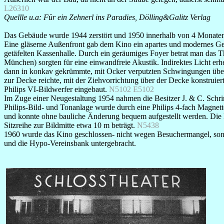
L26310
Quellle u.a: Für ein Zehnerl ins Paradies, Dölling&Galitz Verlag
Das Gebäude wurde 1944 zerstört und 1950 innerhalb von 4 Monaten 
Eine gläserne Außenfront gab dem Kino ein apartes und modernes Gesi
getäfelten Kassenhalle. Durch ein geräumiges Foyer betrat man das
München) sorgten für eine einwandfreie Akustik. Indirektes Licht er
dann in konkav gekrümmte, mit Ocker verputzten Schwingungen überz
zur Decke reichte, mit der Ziehvorrichtung über der Decke konstruie
Philips VI-Bildwerfer eingebaut.
N5102 E5102
Im Zuge einer Neugestaltung 1954 nahmen die Besitzer J. & C. Schri
Philips-Bild- und Tonanlage wurde durch eine Philips 4-fach Magne
und konnte ohne bauliche Änderung bequem aufgestellt werden. Die Bü
Sitzreihe zur Bildmitte etwa 10 m beträgt.
N5438
1960 wurde das Kino geschlossen- nicht wegen Besuchermangel, so
und die Hypo-Vereinsbank untergebracht.