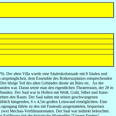
79). Der alten Villa wurde eine Säulenkolonnade mit 8 Säulen und
m ursprünglichen, dem Ensemble des Rotkreuzplatzes entsprechenden
 Der übrige Teil des alten Gebäudes diente als Büro etc. An der
unden war. Daran setzte man den eigentlichen Theaterraum, der 28 m
bunden. Der Saal war in Hellrot mit Weiß, Gold, Silber und fraise-
lebten den Raum. Der Saal nahm mit seinen geschwungenen
st üblich hängenden, 6 x 4,5m großen Leinwand ermöglichten. Eine
 Logengang führte zu den mit Fauteuils ausgestatteten, bequemen
en zwei Mechau-Vorführautomaten.
Der Saal war indirekt beleuchtet.
r Eröffnung lief der historische Marinefilm "Unsere Emden".