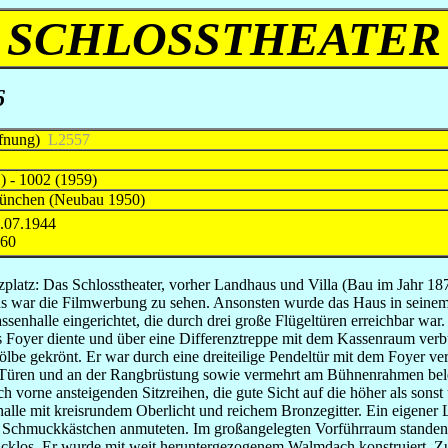
SCHLOSSTHEATER
6
ffnung)
L2557
) - 1002 (1959)
München (Neubau 1950)
.07.1944
960
platz: Das Schlosstheater, vorher Landhaus und Villa (Bau im Jahr 18
us war die Filmwerbung zu sehen. Ansonsten wurde das Haus in seine
enhalle eingerichtet, die durch drei große Flügeltüren erreichbar war.
 Foyer diente und über eine Differenztreppe mit dem Kassenraum verb
be gekrönt. Er war durch eine dreiteilige Pendeltür mit dem Foyer ver
n Türen und an der Rangbrüstung sowie vermehrt am Bühnenrahmen be
ch vorne ansteigenden Sitzreihen, die gute Sicht auf die höher als son
halle mit kreisrundem Oberlicht und reichem Bronzegitter. Ein eigener
wie Schmuckkästchen anmuteten. Im großangelegten Vorführraum stand
mucklos. Er wurde mit weit heruntergezogenem Walmdach konstruiert. Zu