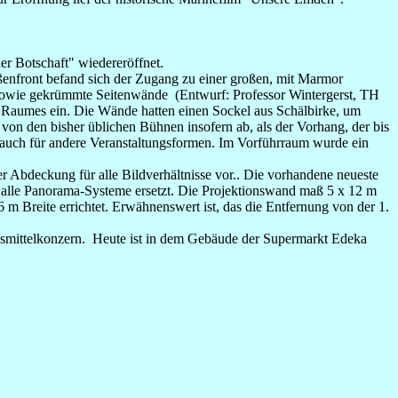
r Botschaft" wiedereröffnet.
aßenfront befand sich der Zugang zu einer großen, mit Marmor
 sowie gekrümmte Seitenwände (Entwurf: Professor Wintergerst, TH
es Raumes ein. Die Wände hatten einen Sockel aus Schälbirke, um
n den bisher üblichen Bühnen insofern ab, als der Vorhang, der bis
ng auch für andere Veranstaltungsformen. Im Vorführraum wurde ein
 Abdeckung für alle Bildverhältnisse vor.. Die vorhandene neueste
 alle Panorama-Systeme ersetzt. Die Projektionswand maß 5 x 12 m
 Breite errichtet. Erwähnenswert ist, das die Entfernung von der 1.
mittelkonzern. Heute ist in dem Gebäude der Supermarkt Edeka