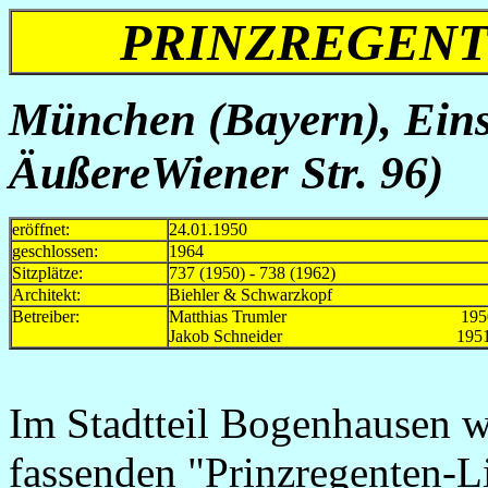
PRINZREGENTE
München (Bayern),
Eins
ÄußereWiener Str. 96
)
eröffnet:
24.01.1950
geschlossen:
1964
Sitzplätze:
737 (1950) - 738 (1962)
Architekt:
Biehler & Schwarzkopf
Betreiber:
Matthias Trumler 195
Jakob Schneider 1951-
Im Stadtteil Bogenhausen w
fassenden "Prinzregenten-L