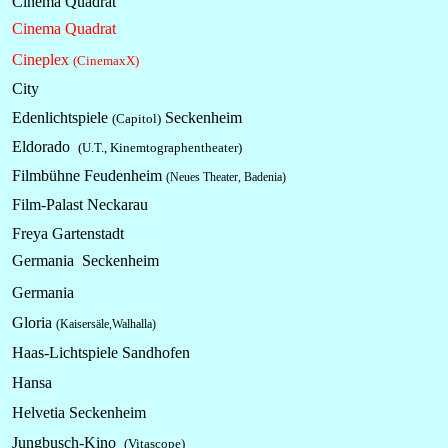
Cinema Quadrat
Cinema Quadrat
Cineplex
(CinemaxX)
City
Edenlichtspiele
Seckenheim
(Capitol)
Eldorado
(U.T., Kinemtographentheater)
Filmbühne Feudenheim
(Neues Theater, Badenia)
Film-Palast Neckarau
Freya Gartenstadt
Germania Seckenheim
Germania
Gloria
(Kaisersäle,Walhalla)
Haas-Lichtspiele Sandhofen
Hansa
Helvetia Seckenheim
Jungbusch-Kino
(Vitascope)