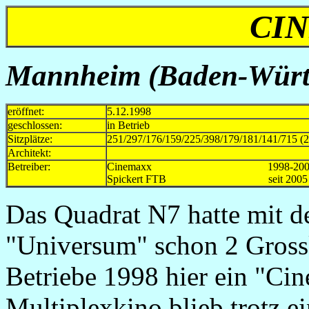
CI
Mannheim (Baden-Württ
eröffnet:
5.12.1998
geschlossen:
in Betrieb
Sitzplätze:
251/297/176/159/225/398/179/181/141/715 (
Architekt:
Betreiber:
Cinemaxx 1998-2005 Kino
Spickert FTB seit 2005 neuer 
Das Quadrat N7 hatte mit 
"Universum" schon 2 Grossk
Betriebe 1998 hier ein "Ci
Multiplexkino blieb trotz e