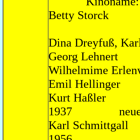
Kinoname: Rhe
Betty 
Dina Dreyfuß
Georg Le
Wilhelmime
Emil He
Kurt Ha
1937 neuer K
Karl Schmi
1956