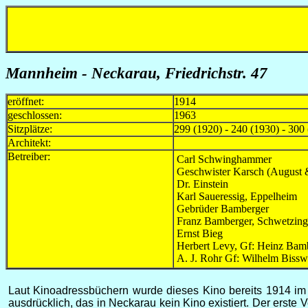
Mannheim - Neckarau, Friedrichstr. 47
eröffnet:
1914
geschlossen:
1963
Sitzplätze:
299 (1920) - 240 (1930) - 300
Architekt:
Betreiber:
Carl Schwinghammer
Geschwister Karsch (August 
Dr. Einstein
Karl Saueressig, Eppelheim
Gebrüder Bamberger
Franz Bamberger, Schwetzin
Ernst Bieg
Herbert Levy, Gf: Heinz Bam
A. J. Rohr Gf: Wilhelm Biss
Laut Kinoadressbüchern wurde dieses Kino bereits 1914 im
ausdrücklich, das in Neckarau kein Kino existiert. Der erste 