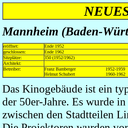
NEUES
Mannheim (Baden-Würt
eröffnet:
Ende 1952
geschlossen:
Ende 1962
Sitzplätze:
350 (1952/1962)
Architekt:
Betreiber:
Franz Bamberger 1952-1959
Helmut Schubert 1960-1
Das Kinogebäude ist ein ty
der 50er-Jahre. Es wurde in
zwischen den Stadtteilen Li
Die Projektoren wurden von