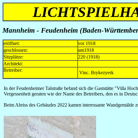
LICHTSPIELH
Mannheim - Feudenheim (Baden-Württemberg)
eröffnet:
vor 1918
geschlossen:
um1918
Sitzplätze:
220 (1918)
Architekt:
Betreiber:
Vinc. Brykezyerk
I
n der Feudenheimer Talstraße befand sich die Gaststätte "Villa Hoch
Vergessenheit geraten wie der Name des Betreibers, den es in Deutschl
Beim Abriss des Gebäudes 2022 kamen interessante Wandgemälde zum V