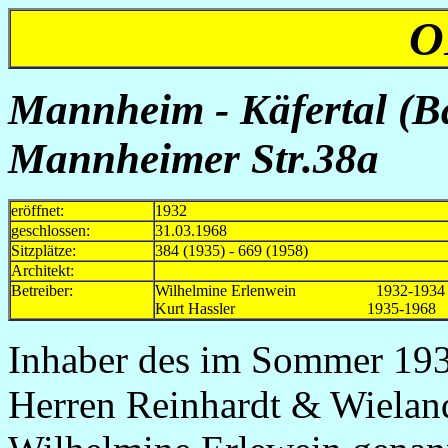
O
Mannheim - Käfertal (B
Mannheimer Str.38a
eröffnet:
1932
geschlossen:
31.03.1968
Sitzplätze:
384 (1935) - 669 (1958)
Architekt:
Betreiber:
Wilhelmine Erlenwein 1932-1934
Kurt Hassler 1935-1968
Inhaber des im Sommer 193
Herren Reinhardt & Wieland