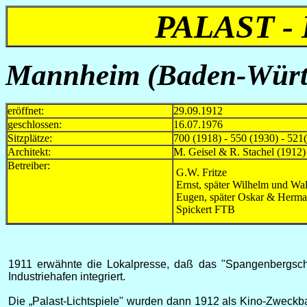
PALAST -
Mannheim (Baden-Würt
eröffnet:
29.09.1912
geschlossen:
16.07.1976
Sitzplätze:
700 (1918) - 550 (1930) - 521
Architekt:
M. Geisel & R. Stachel (1912)
Betreiber:
G.W. Fritze
Ernst, später Wilhelm und Wa
Eugen, später Oskar & Herma
Spickert FTB
1911 erwähnte die Lokalpresse, daß das "Spangenbergsche
Industriehafen integriert.
Die „Palast-Lichtspiele" wurden dann 1912 als Kino-Zweckba