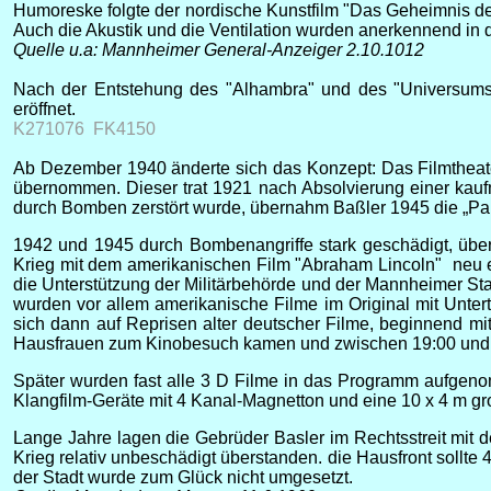
Humoreske folgte der nordische Kunstfilm "Das Geheimnis der
Auch die Akustik und die Ventilation wurden anerkennend in d
Quelle u.a: Mannheimer General-Anzeiger 2.10.1012
Nach der Entstehung des "Alhambra" und des "Universums" 
eröffnet.
K271076
FK4150
Ab Dezember 1940 änderte sich das Konzept: Das Filmtheat
übernommen. Dieser trat 1921 nach Absolvierung einer kaufm
durch Bomben zerstört wurde, übernahm Baßler 1945 die „Pala
1942 und 1945 durch Bombenangriffe stark geschädigt, übe
Krieg mit dem amerikanischen Film "Abraham Lincoln" neu er
die Unterstützung der Militärbehörde und der Mannheimer St
wurden vor allem amerikanische Filme im Original mit Unte
sich dann auf Reprisen alter deutscher Filme, beginnend mit
Hausfrauen zum Kinobesuch kamen und zwischen 19:00 und 
Später wurden fast alle 3 D Filme in das Programm aufgen
Klangfilm-Geräte mit 4 Kanal-Magnetton und eine 10 x 4 m gr
Lange Jahre lagen die Gebrüder Basler im Rechtsstreit mit d
Krieg relativ unbeschädigt überstanden. die Hausfront sollte
der Stadt wurde zum Glück nicht umgesetzt.