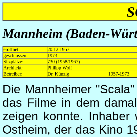
S
Mannheim (Baden-Württ
eröffnet:
20.12.1957
geschlossen:
1973
Sitzplätze:
730 (1958/1967)
Architekt:
Philipp Wolf
Betreiber:
Dr. Künzig 1957-1973
Die Mannheimer "Scala" 
das Filme in dem dama
zeigen konnte. Inhaber 
Ostheim, der das Kino 1