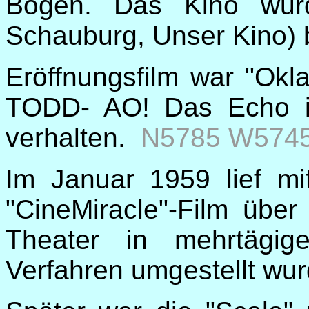
Bogen. Das Kino wurd
Schauburg, Unser Kino) 
Eröffnungsfilm war "Okla
TODD- AO! Das Echo i
verhalten.
N5785 W5745
Im Januar 1959 lief mi
"CineMiracle"-Film übe
Theater in mehrtäg
Verfahren umgestellt w