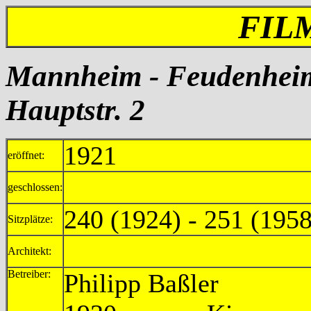
FIL
Mannheim - Feudenheim
Hauptstr. 2
1921
eröffnet:
geschlossen:
240 (1924) - 251 (1958
Sitzplätze:
Architekt:
Betreiber:
Philipp Ba