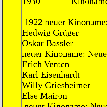
1930 Kinoname: Th
1922 neuer Kinoname:
Hedwig Grü
Oskar Bassl
neuer Kinoname: Neues
Erich Ve
Karl Eisen
Willy Griesh
Else Mai
neuer Kinoname: Neu