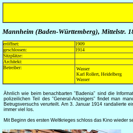
Mannheim (Baden-Württemberg)
, Mittelstr. 1
eröffnet:
1909
geschlossen:
1914
Sitzplätze:
Architekt:
Betreiber:
Wasser
Karl Rollert, Heidelberg
Wasser
Ähnlich wie beim benachbarten "Badenia" sind die Informat
polizeilichen Teil des "General-Anzeigers" findet man ma
Betrugsversuchs verurteilt. Am 3. Januar 1914 randalierte 
immer viel los.
Mit Beginn des ersten Weltkrieges schloss das Kino wieder s