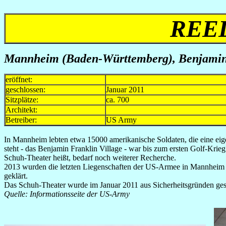
REE
Mannheim (Baden-Württemberg)
, Benjamin
eröffnet:
geschlossen:
Januar 2011
Sitzplätze:
ca. 700
Architekt:
Betreiber:
US Army
In Mannheim lebten etwa 15000 amerikanische Soldaten, die eine eigen
steht - das Benjamin Franklin Village - war bis zum ersten Golf-Kr
Schuh-Theater heißt, bedarf noch weiterer Recherche.
2013 wurden die letzten Liegenschaften der US-Armee in Mannheim g
geklärt.
Das Schuh-Theater wurde im Januar 2011 aus Sicherheitsgründen ges
Quelle: Informationsseite der US-Army