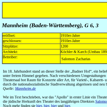
Mannheim (Baden-Württemberg)
, G 6, 3
eröffnet:
1910er-Jahre
geschlossen:
1910er-Jahre
Sitzplätze:
1200
Architekt:
Köchler & Karch (Umbau 189
Betreiber:
Salomon Zacharias
Im 18. Jahrhundert stand an dieser Stelle der „Badner Hof“, ein b
unter freiem Himmel gegeben. Nach verschiedenen Umgestaltungen e
Theatersaal bot Raum für Konzerte aller Art, für Varieté-, Kabarett
durch die nationalsozialistische Stadtverwaltung abgerissen und ne
Quelle:
Mannheim.de
Wie im Text beschrieben, war das "Apollo" in erster Linie ein Thea
die jüdische Herkunft des Theater des langjährigen Direktors
Salomo
Noch mehr finden sie
hier
,
hier
,
hier
und
hier
.