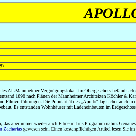
APOLL
8)
eliebtes Alt-Mannheimer Vergnügungslokal. Im Obergeschoss befand sic
ntsand 1898 nach Plänen der Mannheimer Architekten Köchler & Karch
- und Filmvorführungen. Die Popularität des „Apollo“ lag sicher auch i
u bebaut. Es entstanden Wohnhäuser mit Ladeneinbauten im Erdgeschoss
ter, das aber immer wieder auch Filme mit ins Programm nahm. Genaues
n Zacharias
gewesen sein. Einen kostenpflichtigen Artikel lesen Sie im