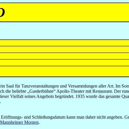
O
h ein Saal für Tanzveranstaltungen und Versammlungen aller Art. Im S
 die beliebte „Gastierbühne“ Apollo-Theater mit Restaurant. Der ru
n dieser Vielfalt seines Angebots begründet. 1935 wurde das gesamte Qu
.
 Eröffnungs- und Schließungsdatum kann man daher nicht angeben. Grun
Mannheimer Morgen
.