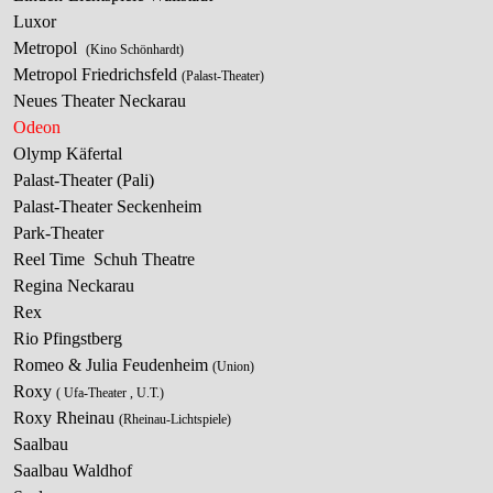
Luxor
Metropol
(Kino Schönhardt)
Metropol Friedrichsfeld
(Palast-Theater)
Neues Theater Neckarau
Odeon
Olymp Käfertal
Palast-Theater (Pal
Palast-Theater Seckenheim
Park-Theater
Reel Time Schuh Theatre
Regina Neckarau
Rex
Rio Pfingstberg
Romeo & Julia Feudenheim
(Union)
Roxy
( Ufa-Theater , U.T.)
Roxy Rheinau
(Rheinau-Lichtspiele)
Saalbau
Saalbau Waldhof