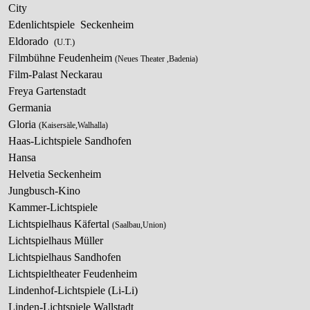
City
Edenlichtspiele Seckenheim
Eldorado
(U.T.)
Filmbühne Feudenheim
(Neues Theater ,Badenia)
Film-Palast Neckarau
Freya Gartenstadt
Germania
Gloria
(Kaisersäle,Walhalla)
Haas-Lichtspiele Sandhofen
Hansa
Helvetia Seckenheim
Jungbusch-Kino
Kammer-Lichtspiele
Lichtspielhaus Käfertal
(Saalbau,Union)
Lichtspielhaus Müller
Lichtspielhaus Sandhofen
Lichtspieltheater Feudenheim
Lindenhof-Lichtspiele (Li-Li)
Linden-Lichtspiele Wallstadt