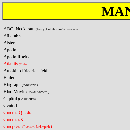
MA
ABC Neckarau
(Ferry ,Lichtbühne,Schwanen)
Alhambra
Alster
Apollo
Apollo Rheinau
Atlantis
(Kurbel)
Autokino Friedrichsfeld
Badenia
Biograph
(Wasserle)
Blue Movie
(Royal,Kamera )
Capitol
(Colosseum)
Central
Cinema Quadrat
CinemaxX
Cineplex
)
(Planken-Lichtspiele