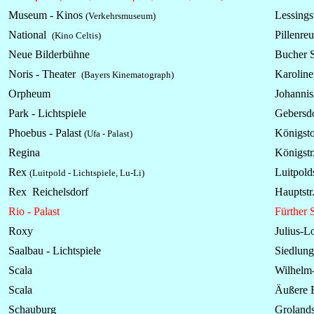
Museum - Kinos
Lessingst
(Verkehrsmuseum)
National
Pillenreu
(Kino Celtis)
Neue Bilderbühne
Bucher S
Noris - Theater
Karoline
(Bayers Kinematograph)
Orpheum
Johannis
Park -
Lichtspiele
Gebersdo
Phoebus - Palast
Königsto
(Ufa - Palast)
Regina
Königst
Rex
Luitpolds
(Luitpold - Lichtspiele, Lu-Li)
Rex Reichelsdorf
Hauptst
Rio - Palast
Fürther S
Roxy
Julius-L
Saalbau -
Lichtspiele
Siedlung
Scala
Wilhelm-
Scala
Äußere B
Schauburg
Grolands