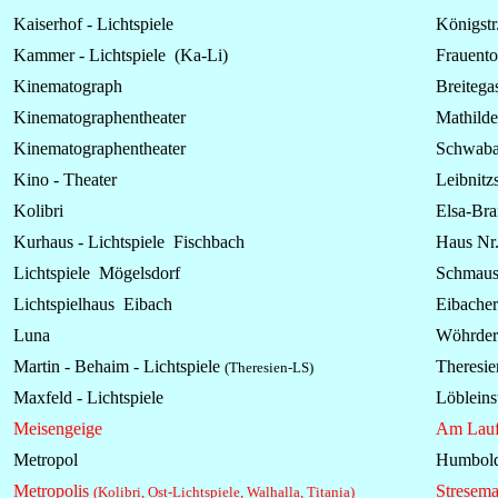
Kaiserhof -
Lichtspiele
Königstr
Kammer -
Lichtspiele
(Ka-Li)
Frauent
Kinematograph
Breitega
Kinematographentheater
Mathilde
Kinematographentheater
Schwabac
Kino - Theater
Leibnitzs
Kolibri
Elsa-Bra
Kurhaus -
Lichtspiele
Fischbach
Haus Nr.
Lichtspiele Mögelsdorf
Schmause
Lichtspielhaus Eibach
Eibache
Luna
Wöhrder 
Martin - Behaim - Lichtspiele
Theresie
(Theresien-LS)
Maxfeld -
Lichtspiele
Löbleinst
Meisengeige
Am Lauf
Metropol
Humboldt
Metropolis
Stresema
(Kolibri, Ost-Lichtspiele, Walhalla, Titania)