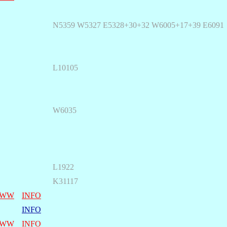
N5359 W5327 E5328+30+32 W6005+17+39 E6091
L10105
W6035
L1922
K31117
WW
INFO
INFO
WW
INFO