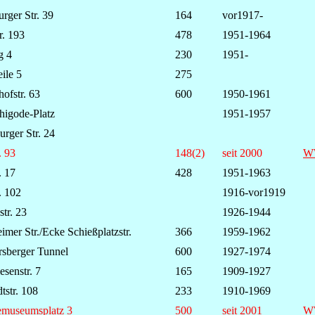
rger Str. 39
164
vor1917-
r. 193
478
1951-1964
g 4
230
1951-
ile 5
275
hofstr. 63
600
1950-1961
higode-Platz
1951-1957
rger Str. 24
. 93
148(2)
seit 2000
W
. 17
428
1951-1963
. 102
1916-vor1919
str. 23
1926-1944
imer Str./Ecke Schießplatzstr.
366
1959-1962
sberger Tunnel
600
1927-1974
esenstr. 7
165
1909-1927
tstr. 108
233
1910-1969
museumsplatz 3
500
seit 2001
W