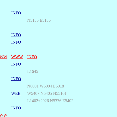
INFO
N5135 E5136
INFO
INFO
WW
WWW
INFO
INFO
L1645
INFO
N6001 W6004 E6018
WEB
W5407 N5405 N55101
L1402+2026 N5336 E5402
INFO
WW