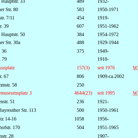
 Hauptstr. 33
489
1932-
er Str. 80
583
1950-1971
tr. 7/11
454
1919-
r. 39
607
1951-1962
 Hauptstr. 50
384
1954-1972
er Str. 30a
488
1929-1944
 36
375
1949-
. 79
1910-
usplatz
157(3)
seit 1976
W
r. 67
806
1909-ca.2002
mstr. 58
250
museumsplatz 3
4644(23)
seit 1995
W
str. 51
236
1921-
ayreuther Str. 113
500
1950-1961
atz 14-16
1058
1956-
hofstr. 170
504
1951-1965
nstr. 28
1907-