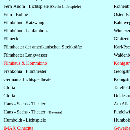
Fern-Andrä -
Lichtspiele
Rothenbu
(Otello-Lichtspiele)
Film - Bühne
Ostendst
Filmbühne Katzwang
Bahnwe
Filmbühne Laufamholz
Winnerze
Filmeck
Gibitzen
Filmtheater der amerikanischen Streitkräfte
Karl-Psc
Filmtheater Langwasser
Waldenbu
Filmhaus & Kommkino
Königstr
Frankonia - Filmtheater
Georgstr
Germania Lichtspieltheater
Königstr
Gloria
Tafelfeld
Gloria
Deideshe
Hans - Sachs - Theater
Am Aller
Hans - Sachs - Theater
Findelwi
(Bavaria)
Humboldt -
Lichtspiele
Humbold
IMAX Cinecitta
Gewerbe