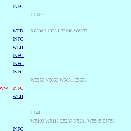
INFO
L1330
WEB
K0898 L1938 L33248 W6037
INFO
WEB
INFO
INFO
INFO
W5550 N5660 W5631 E5658
WW
INFO
WEB
L1442
W5103 W5113 E5239 N5281 W5545 E5758
INFO