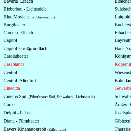
Bavaria Eibach
Eibacher
Bieberbau -
Lichtspiele
Sulzbach
Blue Movie
Luitpolds
(City, Universum)
Burgtheater
Bucherst
Camera Eibach
Eibacher
Capitol
Bayreuth
Capitol Großgründlach
Haus Nr.
Carolatheater
Königstr
Casablanca
Kopernik
Central
Wiesenst
Central Altenfurt
Bahndam
Cinecitta
Gewerbe
Cinema Süd
Schwaben
(Filmtheater Süd, Schwaben - Lichtspiele)
Corso
Äußere B
Delphi - Palast
Josefspl
Diana - Filmtheater
Gibitzen
Bayers Kinematograph
Theresie
(Edisonum)