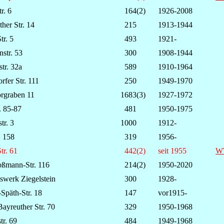
r. 6
164(2)
1926-2008
ther Str. 14
215
1913-1944
tr. 5
493
1921-
nstr. 53
300
1908-1944
str. 32a
589
1910-1964
rfer Str. 111
250
1949-1970
rgraben 11
1683(3)
1927-1972
r. 85-87
481
1950-1975
tr. 3
1000
1912-
r. 158
319
1956-
tr. 61
442(2)
seit 1955
W
oßmann-Str. 116
214(2)
1950-2020
swerk Ziegelstein
300
1928-
Späth-Str. 18
147
vor1915-
ayreuther Str. 70
329
1950-1968
tr. 69
484
1949-19
68