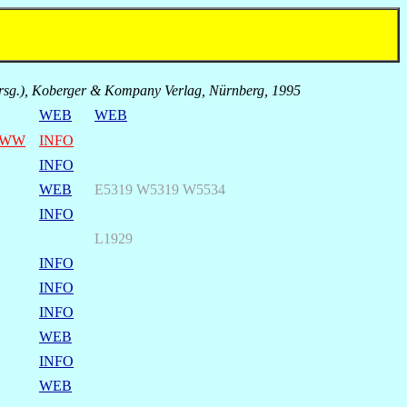
Hrsg.), Koberger & Kompany Verlag, Nürnberg, 1995
WEB
WEB
WW
INFO
INFO
WEB
E5319 W5319 W5534
INFO
L1929
INFO
INFO
INFO
WEB
INFO
WEB