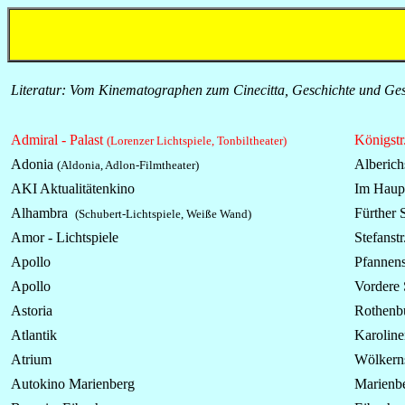
Literatur: Vom Kinematographen zum Cinecitta, Geschichte und Ges
Admiral - Palast
Königstr
(Lorenzer Lichtspiele, Tonbiltheater)
Adonia
Alberichs
(Aldonia, Adlon-Filmtheater)
AKI Aktualitätenkino
Im Haup
Alhambra
Fürther S
(Schubert-Lichtspiele, Weiße Wand)
Amor - Lichtspiele
Stefanstr
Apollo
Pfannen
Apollo
Vordere 
Astoria
Rothenbu
Atlantik
Karoline
Atrium
Wölkerns
Autokino Marienberg
Marienbe