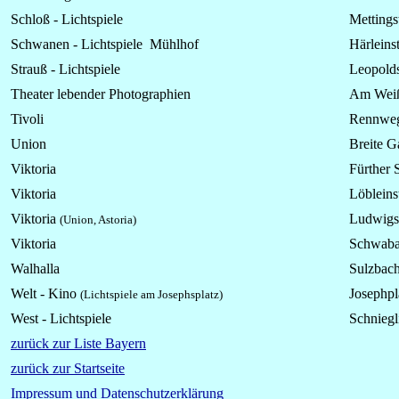
Schloß -
Lichtspiele
Mettingst
Schwanen -
Lichtspiele
Mühlhof
Härleinst
Strauß -
Lichtspiele
Leopolds
Theater lebender Photographien
Am Wei
Tivoli
Rennweg
Union
Breite G
Viktoria
Fürther S
Viktoria
Löbleinst
Viktoria
Ludwigs
(Union, Astoria)
Viktoria
Schwaba
Walhalla
Sulzbach
Welt - Kino
Josephpl
(Lichtspiele am Josephsplatz)
West - Lichtspiele
Schniegl
zurück zur Liste Bayern
zurück zur Startseite
Impressum und Datenschutzerklärung