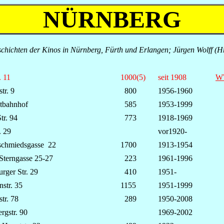
NÜRNBERG
chichten der Kinos in Nürnberg, Fürth und Erlangen; Jürgen Wolff (
. 11
1000(5)
seit 1908
W
tr. 9
800
1956-1960
tbahnhof
585
1953-1999
tr. 94
773
1918-1969
. 29
vor1920-
schmiedsgasse 22
1700
1913-1954
Sterngasse 25-27
223
1961-1996
rger Str. 29
410
1951-
nstr. 35
1155
1951-1999
tr. 78
289
1950-2008
rgstr. 90
1969-2002