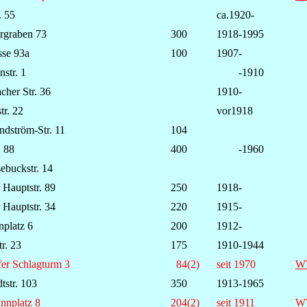
. 55
ca.1920-
orgraben 73
300
1918-1995
sse 93a
100
1907-
nstr. 1
-1910
her Str. 36
1910-
tr. 22
vor1918
ndström-Str. 11
104
 88
400
-1960
buckstr. 14
r Hauptstr. 89
250
1918-
Hauptstr. 34
220
1915-
nplatz 6
200
1912-
r. 23
175
1910-1944
er Schlagturm 3
84(2)
seit 1970
W
str. 103
350
1913-1965
nnplatz 8
204(2)
seit 1911
W