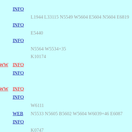
INFO
L1944 L33115 N5549
W5604 E5604 N5604
E6819
INFO
E5440
INFO
N5564 W5534+35
K10174
WW
INFO
INFO
WW
INFO
INFO
W6111
WEB
N5533 N5605 B5602 W5604 W6039+46 E6087
INFO
K0747