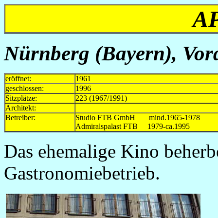
A
Nürnberg (Bayern), Vor
eröffnet:
1961
geschlossen:
1996
Sitzplätze:
223 (1967/1991)
Architekt:
Betreiber:
Studio FTB GmbH mind.1965-1978
Admiralspalast FTB 1979-ca.1995
Das ehemalige Kino beherbe
Gastronomiebetrieb.