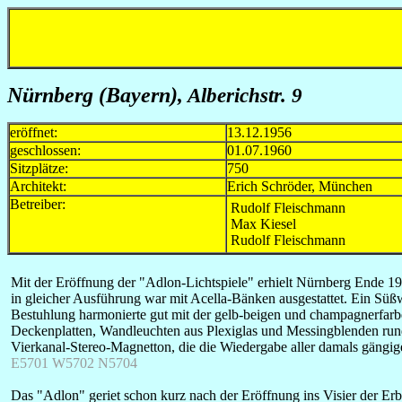
Nürnberg (Bayern)
, Alberichstr. 9
eröffnet:
13.12.1956
geschlossen:
01.07.1960
Sitzplätze:
750
Architekt:
Erich Schröder, München
Betreiber:
Rudolf Fleischmann
Max Kiesel
Rudolf Fleischmann
Mit der Eröffnung der "Adlon-Lichtspiele" erhielt Nürnberg Ende 1
in gleicher Ausführung war mit Acella-Bänken ausgestattet. Ein Süßw
Bestuhlung harmonierte gut mit der gelb-beigen und champagnerfarb
Deckenplatten, Wandleuchten aus Plexiglas und Messingblenden run
Vierkanal-Stereo-Magnetton, die die Wiedergabe aller damals gängi
E5701 W5702 N5704
Das "Adlon" geriet schon kurz nach der Eröffnung ins Visier der Erb