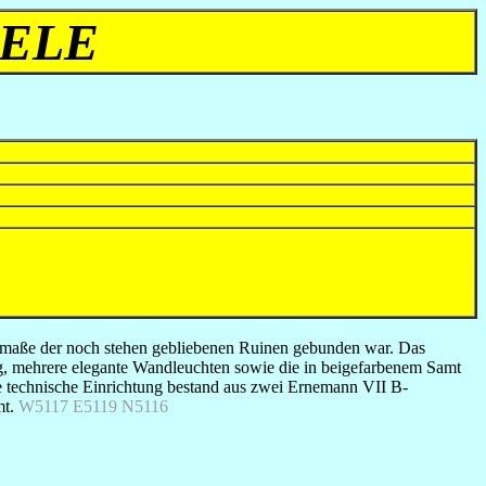
IELE
usmaße der noch stehen gebliebenen Ruinen gebunden war. Das
ng, mehrere elegante Wandleuchten sowie die in beigefarbenem Samt
e technische Einrichtung bestand aus zwei Ernemann VII B-
mt.
W5117 E5119 N5116