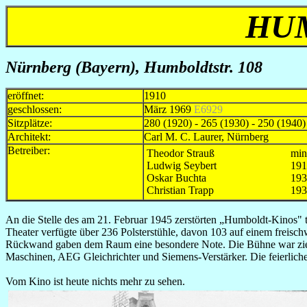
HUM
Nürnberg (Bayern)
, Humboldtstr. 108
eröffnet:
1910
geschlossen:
März 1969
E6929
Sitzplätze:
280 (1920) - 265 (1930) - 250 (1940)
Architekt:
Carl M. C. Laurer, Nürnberg
Betreiber:
Theodor Strauß
min
Ludwig Seybert
1
Oskar Buchta
193
Christian Trapp
19
An die Stelle des am 21. Februar 1945 zerstörten „Humboldt-Kinos" 
Theater verfügte über 236 Polsterstühle, davon 103 auf einem freis
Rückwand gaben dem Raum eine besondere Note. Die Bühne war ziemli
Maschinen, AEG Gleichrichter und Siemens-Verstärker. Die feierlich
Vom Kino ist heute nichts mehr zu sehen.