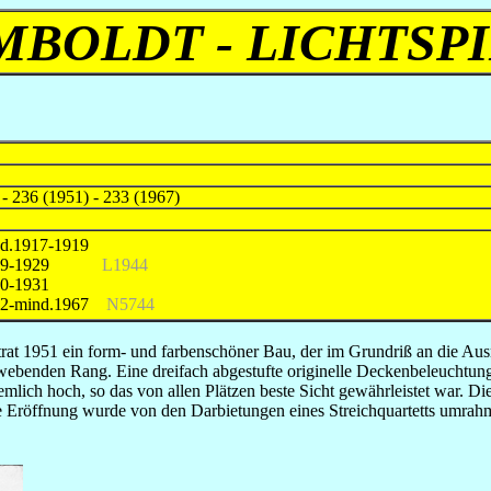
BOLDT - LICHTSP
 - 236 (1951) - 233 (1967)
d.1917-1919
919-1929
L1944
0-1931
32-mind.1967
N5744
trat 1951 ein form- und farbenschöner Bau, der im Grundriß an die A
chwebenden Rang. Eine dreifach abgestufte originelle Deckenbeleuchtu
ch hoch, so das von allen Plätzen beste Sicht gewährleistet war. Di
e Eröffnung wurde von den Darbietungen eines Streichquartetts umrah