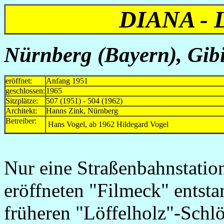
DIANA -
Nürnberg (Bayern), Gibi
eröffnet:
Anfang 1951
geschlossen:
1965
Sitzplätze:
507 (1951) - 504 (1962)
Architekt:
Hanns Zink, Nürnberg
Betreiber:
Hans Vogel, ab 1962 Hildegard Vogel
Nur eine Straßenbahnstatio
eröffneten "Filmeck" entst
früheren "Löffelholz"-Schlö