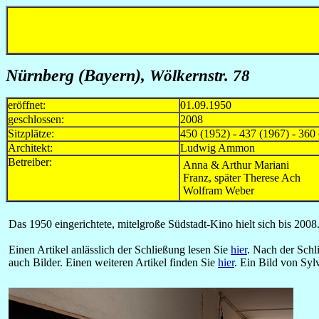
Nürnberg (Bayern)
, Wölkernstr. 78
eröffnet:
01.09.1950
geschlossen:
2008
Sitzplätze:
450 (1952) - 437 (1967) - 360 
Architekt:
Ludwig Ammon
Betreiber:
Anna & Arthur Mariani
Franz, später Therese Ach
Wolfram Weber
Das 1950 eingerichtete, mitelgroße Südstadt-Kino hielt sich bis 200
Einen Artikel anlässlich der Schließung lesen Sie
hier
. Nach der Schl
auch Bilder. Einen weiteren Artikel finden Sie
hier
. Ein Bild von Syl