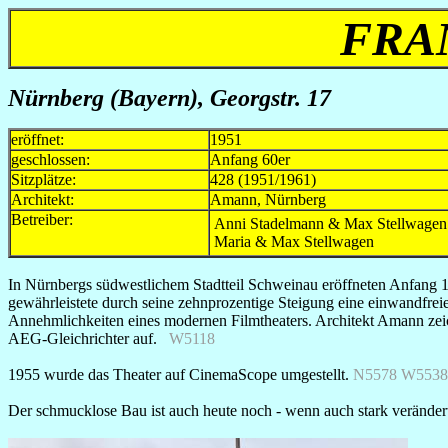
FRA
Nürnberg (Bayern)
, Georgstr. 17
eröffnet:
1951
geschlossen:
Anfang 60er
Sitzplätze:
428 (1951/1961)
Architekt:
Amann, Nürnberg
Betreiber:
Anni Stadelmann & Max Stellwagen
Maria & Max Stellwagen
In Nürnbergs südwestlichem Stadtteil Schweinau eröffneten Anfang 1
gewährleistete durch seine zehnprozentige Steigung eine einwandfreie
Annehmlichkeiten eines modernen Filmtheaters. Architekt Amann zeic
AEG-Gleichrichter auf.
W5118
1955 wurde das Theater auf CinemaScope umgestellt.
N5578 W5538
Der schmucklose Bau ist auch heute noch - wenn auch stark verändert