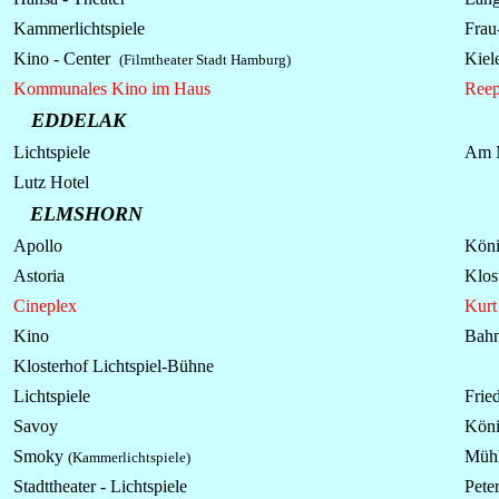
Kammerlichtspiele
Frau
Kino - Center
Kiele
(Filmtheater Stadt Hamburg)
Kommunales Kino im Haus
Reep
EDDELAK
Lichtspiele
Am 
Lutz Hotel
ELMSHORN
Apollo
Köni
Astoria
Klos
Cineplex
Kurt
Kino
Bahn
Klosterhof Lichtspiel-Bühne
Lichtspiele
Fried
Savoy
Köni
Smoky
Mühl
(Kammerlichtspiele)
Stadttheater -
Lichtspiele
Peter