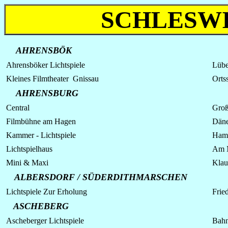
SCHLESWI
AHRENSBÖK
Ahrensböker Lichtspiele
Lübe
Kleines Filmtheater Gnissau
Ortss
AHRENSBURG
Central
Groß
Filmbühne am Hagen
Dän
Kammer
- Lichtspiele
Hamb
Lichtspielhaus
Am 
Mini & Maxi
Klau
ALBERSDORF / SÜDERDITHMARSCHEN
Lichtspiele Zur Erholung
Fried
ASCHEBERG
Ascheberger
Lichtspiele
Bahn