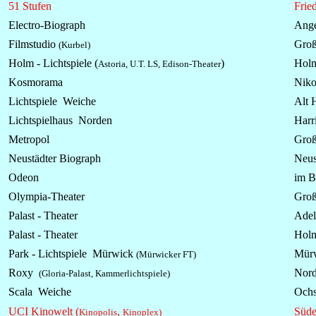
51 Stufen
Fried
Electro-Biograph
Ange
Filmstudio
Groß
(Kurbel)
Holm - Lichtspiele (
)
Hol
Astoria, U.T. LS
, Edison-Theater
Kosmorama
Niko
Lichtspiele Weiche
Alt 
Lichtspielhaus Norden
Harri
Metropol
Groß
Neustädter Biograph
Neus
Odeon
im B
Olympia-Theater
Groß
Palast - Theater
Adel
Palast - Theater
Hol
Park - Lichtspiele
Mürwick
Mürw
(Mürwicker FT)
Roxy
Nord
(Gloria-Palast, Kammerlichtspiele)
Scala Weiche
Och
UCI Kinowelt (
,
Süde
Kinopolis
Kinoplex)