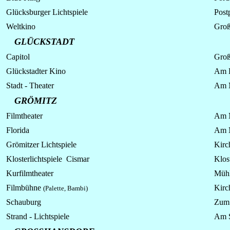
Glücksburger Lichtspiele
Post
Weltkino
Groß
GLÜCKSTADT
Capitol
Groß
Glückstadter Kino
Am K
Stadt - Theater
Am 
GRÖMITZ
Filmtheater
Am 
Florida
Am 
Grömitzer
Lichtspiele
Kirc
Klosterlichtspiele Cismar
Klos
Kurfilmtheater
Mühl
Filmbühne
Kirc
(Palette, Bambi)
Schauburg
Zum 
Strand -
Lichtspiele
Am S