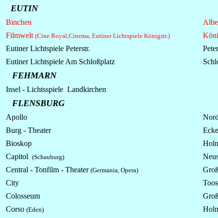
EUTIN
Binchen
Albe
Filmwelt
Köni
(Cine Royal,Cinema,
Eutiner Lichtspiele Königstr.)
Eutiner
Lichtspiele
Peterstr.
Peter
Eutiner
Lichtspiele
Am Schloßplatz
Schl
FEHMARN
Insel - Lichtsspiele Landkirchen
FLENSBURG
Apollo
Nord
Burg - Theater
Ecke
Bioskop
Hol
Capitol
Neus
(Schauburg)
Central - Tonfilm - Theater
Groß
(Germania, Opera)
City
Toos
Colosseum
Groß
Corso
Holm
(Eden)