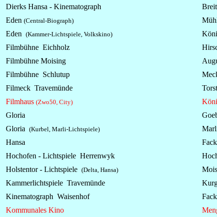
Dierks Hansa - Kinematograph
Breit
Eden
Mühl
(Central-Biograph)
Eden
Köni
(Kammer-Lichtspiele, Volkskino)
Filmbühne Eichholz
Hirs
Filmbühne Moising
Augu
Filmbühne Schlutup
Meck
Filmeck Travemünde
Torst
Filmhaus
Köni
(Zwo50, City)
Gloria
Goeb
Gloria
Marli
(Kurbel, Marli-Lichtspiele)
Hansa
Fack
Hochofen -
Lichtspiele
Herrenwyk
Hoch
Holstentor -
Lichtspiele
Mois
(Delta, Hansa)
Kammerlichtspiele Travemünde
Kurg
Kinematograph Waisenhof
Fack
Kommunales Kino
Meng