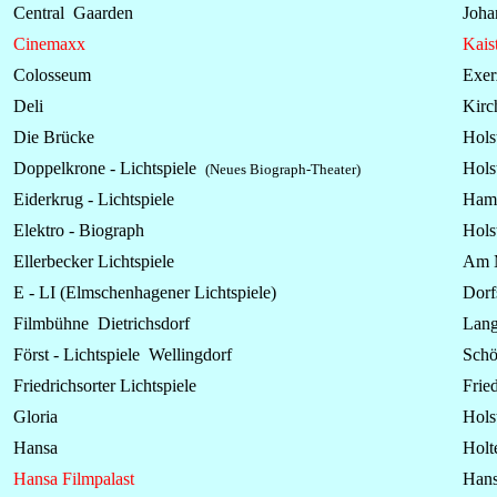
Central Gaarden
Johan
Cinemaxx
Kais
Colosseum
Exer
Deli
Kirc
Die Brücke
Hols
Doppelkrone -
Lichtspiele
Hols
(Neues Biograph-Theater)
Eiderkrug -
Lichtspiele
Hamb
Elektro - Biograph
Holst
Ellerbecker
Lichtspiele
Am 
E - LI (Elmschenhagener
Lichtspiele
)
Dorfs
Filmbühne Dietrichsdorf
Lang
Först - Lichtspiele Wellingdorf
Schö
Friedrichsorter
Lichtspiele
Fried
Gloria
Hols
Hansa
Holt
Hansa Filmpalast
Hans