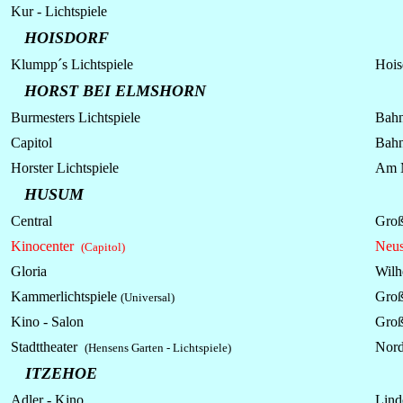
Kur -
Lichtspiele
HOISDORF
Klumpp´s
Lichtspiele
Hois
HORST BEI ELMSHORN
Burmesters
Lichtspiele
Bahn
Capitol
Bahn
Horster
Lichtspiele
Am 
HUSUM
Central
Groß
Kinocenter
Neus
(Capitol)
Gloria
Wilh
Kammerlichtspiele
Groß
(Universal)
Kino - Salon
Groß
Stadttheater
Nord
(
Hensens Garten - Lichtspiele)
ITZEHOE
Adler - Kino
Lind