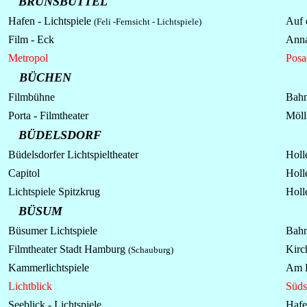
BRUNSBÜTTEL
Hafen - Lichtspiele
Auf 
(Feli -Fernsicht -
Lichtspiele
)
Film - Eck
Anna
Metropol
Posa
BÜCHEN
Filmbühne
Bahn
Porta - Filmtheater
Möll
BÜDELSDORF
Büdelsdorfer Lichtspieltheater
Holle
Capitol
Holle
Lichtspiele Spitzkrug
Holle
BÜSUM
Büsumer Lichtspiele
Bahn
Filmtheater Stadt Hamburg
Kirc
(Schauburg)
Kammerlichtspiele
Am 
Lichtblick
Süds
Seeblick -
Lichtspiele
Hafe