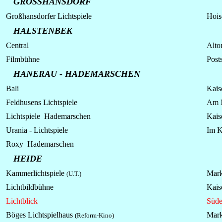
GROSSHANSDORF
Großhansdorfer
Lichtspiele
Hois
HALSTENBEK
Central
Alto
Filmbühne
Posts
HANERAU - HADEMARSCHEN
Bali
Kaise
Feldhusens
Lichtspiele
Am 
Lichtspiele Hademarschen
Kaise
Urania - Lichtspiele
Im K
Roxy Hademarschen
HEIDE
Kammerlichtspiele
Mark
(U.T.)
Lichtbildbühne
Kais
Lichtblick
Süde
Böges Lichtspielhaus
Mark
(Reform-Kino)