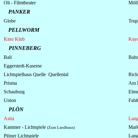
Oli - Filmtheater
Möll
PANKER
Globe
Trup
PELLWORM
Kino Klub
Kayd
PINNEBERG
Bali
Bahn
Eggerstedt-Kaserne
Lichtspielhaus Quelle Quellental
Rich
Prisma
Am 
Schauburg
Elms
Union
Fahl
PLÖN
Astra
Lang
Kammer -
Lichtspiele
Mark
(Zum Landhaus)
Plöner Lichtspiele
Lang