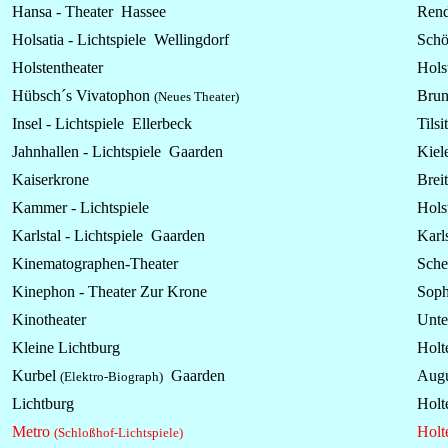
Hansa - Theater Hassee
Rend
Holsatia -
Lichtspiele
Wellingdorf
Schö
Holstentheater
Hols
Hübsch´s Vivatophon
Brun
(Neues Theater)
Insel -
Lichtspiele
Ellerbeck
Tilsi
Jahnhallen -
Lichtspiele
Gaarden
Kiele
Kaiserkrone
Brei
Kammer -
Lichtspiele
Hols
Karlstal -
Lichtspiele
Gaarden
Karl
Kinematographen-Theater
Sche
Kinephon - Theater Zur Krone
Soph
Kinotheater
Unte
Kleine Lichtburg
Holt
Kurbel
Gaarden
Augu
(Elektro-Biograph)
Lichtburg
Holt
Metro
Holt
(Schloßhof-Lichtspiele)