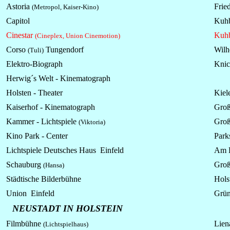
Astoria
Fried
(Metropol, Kaiser-Kino)
Capitol
Kuhb
Cinestar
Kuhb
(Cineplex, Union Cinemotion)
Corso
Tungendorf
Wilh
(Tuli)
Elektro-Biograph
Knic
Herwig´s Welt - Kinematograph
Holsten - Theater
Kiele
Kaiserhof - Kinematograph
Groß
Kammer - Lichtspiele
Groß
(Viktoria)
Kino Park - Center
Parks
Lichtspiele Deutsches Haus Einfeld
Am 
Schauburg
Groß
(Hansa)
Städtische Bilderbühne
Hols
Union Einfeld
Grün
NEUSTADT IN HOLSTEIN
Filmbühne
Liena
(Lichtspielhaus)