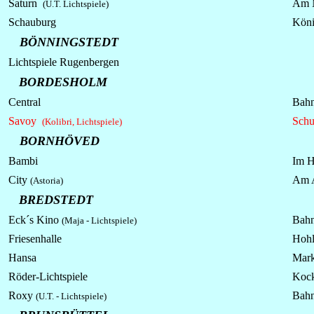
Saturn
Am 
(U.T. Lichtspiele)
Schauburg
Köni
BÖNNINGSTEDT
Lichtspiele
Rugenbergen
BORDESHOLM
Central
Bahn
Savoy
Schul
(Kolibri, Lichtspiele)
BORNHÖVED
Bambi
Im H
City
Am A
(Astoria)
BREDSTEDT
Eck´s Kino
Bahn
(Maja - Lichtspiele)
Friesenhalle
Hohl
Hansa
Mark
Röder-Lichtspiele
Kock
Roxy
Bahn
(U.T. - Lichtspiele)