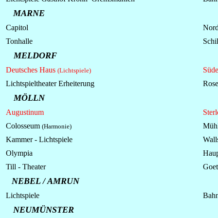
MARNE
Capitol
Nord
Tonhalle
Schil
MELDORF
Deutsches Haus
Süde
(Lichtspiele)
Lichtspieltheater Erheiterung
Rose
MÖLLN
Augustinum
Ster
Colosseum
Mühl
(Harmonie)
Kammer -
Lichtspiele
Walls
Olympia
Haup
Till - Theater
Goet
NEBEL / AMRUN
Lichtspiele
Bahn
NEUMÜNSTER