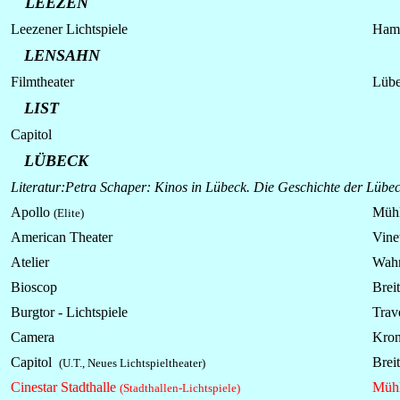
LEEZEN
Leezener
Lichtspiele
Hamb
LENSAHN
Filmtheater
Lübe
LIST
Capitol
LÜBECK
Literatur:Petra Schaper: Kinos in Lübeck. Die Geschichte der Lübeck
Apollo
Mühl
(Elite)
American Theater
Vine
Atelier
Wahm
Bioscop
Breit
Burgtor - Lichtspiele
Trav
Camera
Kron
Capitol
Breit
(U.T., Neues Lichtspieltheater)
Cinestar Stadthalle
Mühl
(Stadthallen-Lichtspiele)