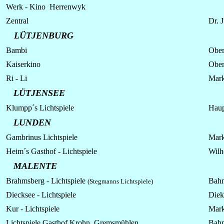
Werk - Kino Herrenwyk
Zentral
Dr. J
LÜTJENBURG
Bambi
Ober
Kaiserkino
Ober
Ri - Li
Mark
LÜTJENSEE
Klumpp´s
Lichtspiele
Haup
LUNDEN
Gambrinus Lichtspiele
Mark
Heim´s Gasthof -
Lichtspiele
Wilh
MALENTE
Brahmsberg -
Lichtspiele
Bahn
(Stegmanns Lichtspiele)
Diecksee - Lichtspiele
Diek
Kur -
Lichtspiele
Markt
Lichtspiele
Gasthof Krohn Gremsmühlen
Bahn