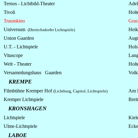
Ternos - Lichtbild-Theater
Adel
Tivoli
Holt
Traumkino
Gras
Universum
Heik
(Dietrichsdorfer Lichtspiele)
Union Gaarden
Augu
U.T. - Lichtspiele
Hols
Vitascope
Lang
Welt - Theater
Holt
Versammlungshaus Gaarden
Volk
KREMPE
Filmbühne Kremper Hof
Am 
(Lichtburg, Capitol, Lichtspiele)
Kremper Lichtspiele
Breit
KRONSHAGEN
Lichtspiele
Kiele
Ulme-Lichtspiele
Ecke
LABOE