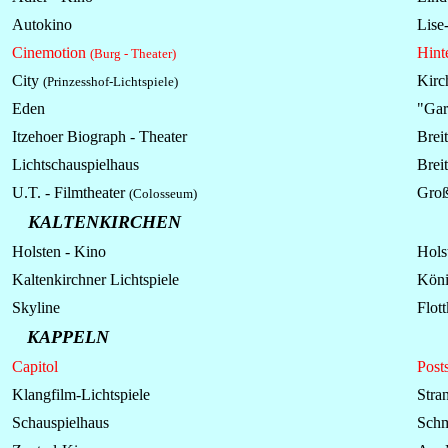
Autokino
Lise
Cinemotion
Hint
(Burg - Theater)
City
Kirc
(Prinzesshof-Lichtspiele)
Eden
"Gar
Itzehoer Biograph - Theater
Breit
Lichtschauspielhaus
Breit
U.T. - Filmtheater
Groß
(Colosseum)
KALTENKIRCHEN
Holsten - Kino
Holst
Kaltenkirchner Lichtspiele
Köni
Skyline
Flot
KAPPELN
Capitol
Posts
Klangfilm-Lichtspiele
Stra
Schauspielhaus
Schm