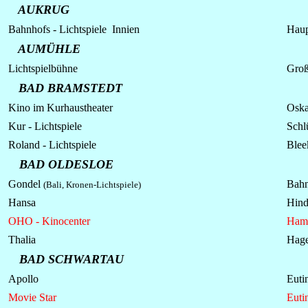
AUKRUG
Bahnhofs -
Lichtspiele
Innien
Haup
AUMÜHLE
Lichtspielbühne
Groß
BAD BRAMSTEDT
Kino im Kurhaustheater
Oska
Kur - Lichtspiele
Schl
Roland -
Lichtspiele
Blee
BAD OLDESLOE
Gondel
Bahn
(Bali, Kronen-Lichtspiele)
Hansa
Hind
OHO - Kinocenter
Hamb
Thalia
Hage
BAD SCHWARTAU
Apollo
Eutin
Movie Star
Euti