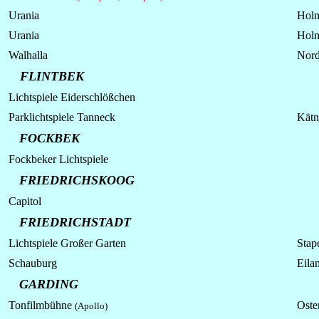
Urania
Hol
Urania
Hol
Walhalla
Nord
FLINTBEK
Lichtspiele Eiderschlößchen
Parklichtspiele Tanneck
Kätn
FOCKBEK
Fockbeker Lichtspiele
FRIEDRICHSKOOG
Capitol
FRIEDRICHSTADT
Lichtspiele Großer Garten
Stap
Schauburg
Eila
GARDING
Tonfilmbühne
Oster
(Apollo)