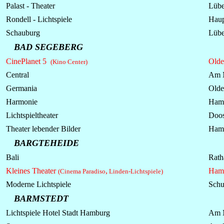
Palast - Theater
Lübe
Rondell -
Lichtspiele
Haup
Schauburg
Lübe
BAD SEGEBERG
CinePlanet 5
Olde
(Kino Center)
Central
Am 
Germania
Olde
Harmonie
Hamb
Lichtspieltheater
Doos
Theater lebender Bilder
Hamb
BARGTEHEIDE
Bali
Rath
Kleines Theater
,
Hamb
(Cinema Paradiso
Linden-Lichtspiele)
Moderne Lichtspiele
Schu
BARMSTEDT
Lichtspiele
Hotel Stadt Hamburg
Am 