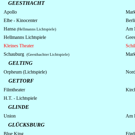
GEESTHACHT
Apollo
Mark
Elbe - Kinocenter
Berli
Hansa
Am M
(Hellmanns Lichtspiele)
Hellmanns
Lichtspiele
Gees
Kleines Theater
Schil
Schauburg
Mark
(Geesthachter Lichtspiele)
GELTING
Orpheum (Lichtspiele)
Nord
GETTORF
Filmtheater
Kirch
H.T. -
Lichtspiele
GLINDE
Union
Am 
GLÜCKSBURG
Blue King
Förde