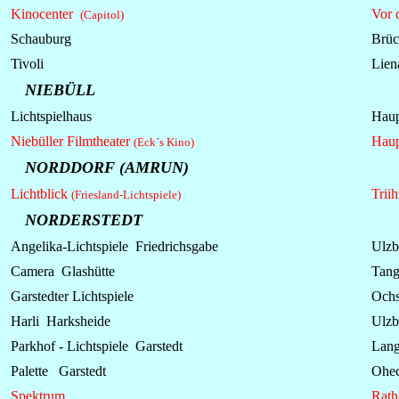
Kinocenter
Vor 
(Capitol)
Schauburg
Brüc
Tivoli
Lien
NIEBÜLL
Lichtspielhaus
Haup
Niebüller Filmtheater
Haup
(Eck´s Kino)
NORDDORF (AMRUN)
Lichtblick
Trii
(Friesland-Lichtspiele)
NORDERSTEDT
Angelika-Lichtspiele Friedrichsgabe
Ulzb
Camera Glashütte
Tang
Garstedter Lichtspiele
Ochs
Harli Harksheide
Ulzb
Parkhof - Lichtspiele Garstedt
Lang
Palette Garstedt
Ohec
Spektrum
Rath