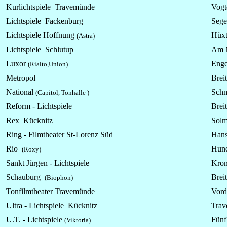
Kurlichtspiele Travemünde
Vogte
Lichtspiele Fackenburg
Sege
Lichtspiele Hoffnung
Hüxt
(Astra)
Lichtspiele Schlutup
Am 
Luxor
Enge
(Rialto,Union)
Metropol
Breit
National
Schm
(Capitol, Tonhalle )
Reform -
Lichtspiele
Breit
Rex Kücknitz
Solm
Ring - Filmtheater St-Lorenz Süd
Hans
Rio
Hund
(Roxy)
Sankt Jürgen -
Lichtspiele
Kron
Schauburg
Breit
(Biophon)
Tonfilmtheater Travemünde
Vord
Ultra -
Lichtspiele
Kücknitz
Trav
U.T. -
Lichtspiele
Fünf
(Viktoria)