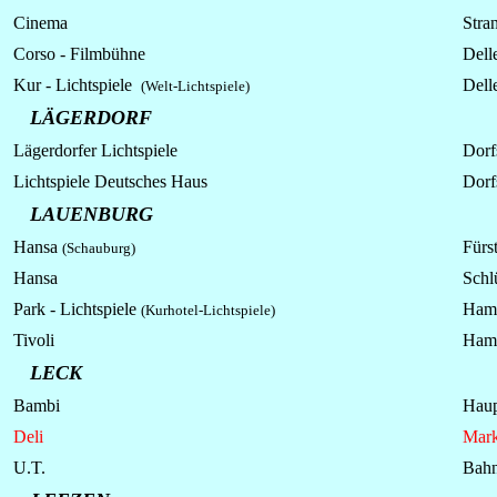
Cinema
Stran
Corso - Filmbühne
Dell
Kur -
Lichtspiele
Dell
(Welt-Lichtspiele)
LÄGERDORF
Lägerdorfer
Lichtspiele
Dorfs
Lichtspiele
Deutsches Haus
Dorfs
LAUENBURG
Hansa
Fürs
(Schauburg)
Hansa
Schl
Park -
Lichtspiele
Hamb
(Kurhotel-Lichtspiele)
Tivoli
Hamb
LECK
Bambi
Haup
Deli
Mark
U.T.
Bahn