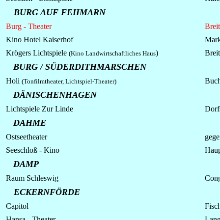
BURG AUF FEHMARN
Burg - Theater
Breit
Kino Hotel Kaiserhof
Mark
Krögers Lichtspiele
)
Breit
(
Kino Landwirtschaftliches Haus
BURG / SÜDERDITHMARSCHEN
Holi
Buch
(Tonfilmtheater,
Lichtspiel-Theater)
DÄNISCHENHAGEN
Lichtspiele
Zur Linde
Dorfs
DAHME
Ostseetheater
gege
Seeschloß - Kino
Haup
DAMP
Raum Schleswig
Cong
ECKERNFÖRDE
Capitol
Fisc
Hansa - Theater
Lang