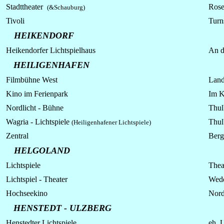
Stadttheater
Rose
(&Schauburg)
Tivoli
Turns
HEIKENDORF
Heikendorfer Lichtspielhaus
An d
HEILIGENHAFEN
Filmbühne West
Land
Kino im Ferienpark
Im K
Nordlicht - Bühne
Thul
Wagria - Lichtspiele
Thul
(Heiligenhafener Lichtspiele)
Zentral
Bergs
HELGOLAND
Lichtspiele
Theat
Lichtspiel - Theater
Wedd
Hochseekino
Nord
HENSTEDT - ULZBERG
Henstedter
Lichtspiele
eh. 