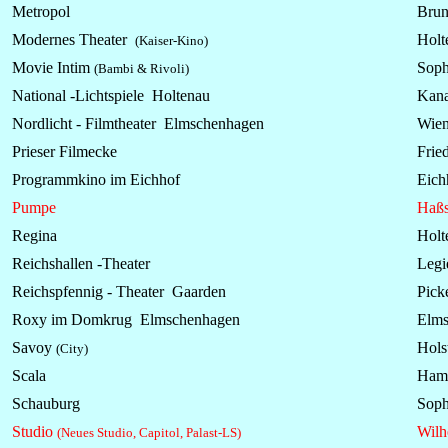
Metropol
Brun
Modernes Theater
Holt
(Kaiser-Kino)
Movie Intim
Soph
(Bambi & Rivoli)
National -Lichtspiele Holtenau
Kana
Nordlicht - Filmtheater Elmschenhagen
Wien
Prieser Filmecke
Fried
Programmkino im Eichhof
Eichh
Pumpe
Haßs
Regina
Holt
Reichshallen -Theater
Legi
Reichspfennig - Theater Gaarden
Picke
Roxy im Domkrug Elmschenhagen
Elms
Savoy
Hols
(City)
Scala
Hamb
Schauburg
Soph
Studio
Wilh
(Neues Studio, Capitol, Palast-LS)