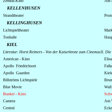
Zentral-Kino
Am 
KELLENHUSEN
Strandtheater
Pro
KELLINGHUSEN
Lichtspieltheater
Mark
Tonhalle
Haup
KIEL
Literatur: Horst Reimers - Von der Kaiserkrone zum CinemaxX. Die
American - Kino
Elis
Apollo Friedrichsort
Falk
Apollo Gaarden
Kiel
Billströms Lichtspiele
Brun
Blue Movie
Wall
Bunker - Kino
Schw
Camera
Am W
Central
Ecke