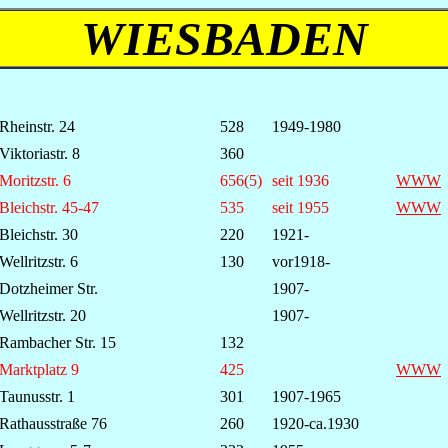
WIESBADEN
Rheinstr. 24
528
1949-1980
Viktoriastr. 8
360
Moritzstr. 6
656(5)
seit 1936
WWW
Bleichstr. 45-47
535
seit 1955
WWW
Bleichstr. 30
220
1921-
Wellritzstr. 6
130
vor1918-
Dotzheimer Str.
1907-
Wellritzstr. 20
1907-
Rambacher Str. 15
132
Marktplatz 9
425
WWW
Taunusstr. 1
301
1907-1965
Rathausstraße 76
260
1920-ca.1930