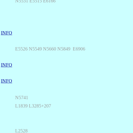
N5531 E5515 E6166
INFO
E5526 N5549 N5660 N5849 E6906
INFO
INFO
N5741
L1839 L3285+207
L2528