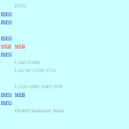
E5741
INFO
INFO
INFO
WEB
WEB
INFO
L1645 E5406
L14+
307+1518+1714
L1526+1606+1642+2039
INFO
WEB
INFO
FK4019 Stadtarchiv Mainz