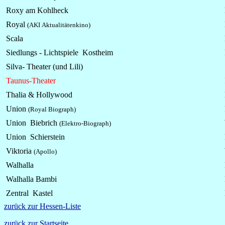
Roxy am Kohlheck
Royal
(AKI Aktualitätenkino)
Scala
Siedlungs -
Lichtspiele
Kostheim
Silva- Theater (und Lili)
Taunus-Theater
Thalia & Hollywood
Union
(Royal Biograph)
Union Biebrich
(Elektro-Biograph)
Union Schierstein
Viktoria
(Apollo)
Walhalla
Walhalla Bambi
Zentral Kastel
zurück zur Hessen-Liste
zurück zur Startseite