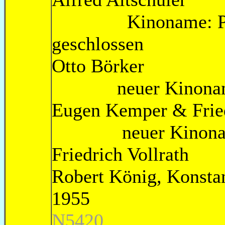
Kinoname: Pari
geschlo
Otto Bör
neuer Kinoname:
Eugen Kemper & Fr
neuer Kinoname: 
Friedrich 
Robert König,
1
N5420