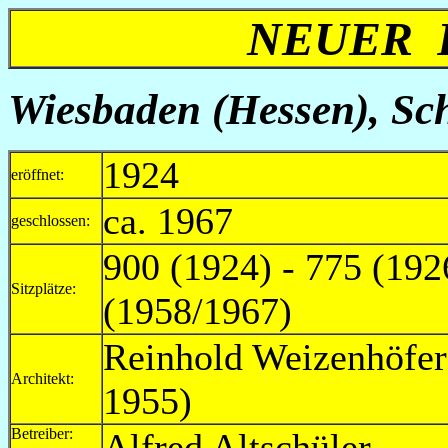
NEUER 
Wiesbaden (Hessen),
Sc
1924
eröffnet:
ca. 1967
geschlossen:
900 (1924) - 775 (192
Sitzplätze:
(1958/1967)
Reinhold Weizenhöfe
Architekt:
1955)
Betreiber:
Alfred A