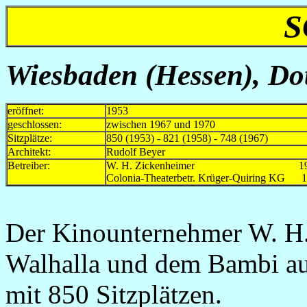
S
Wiesbaden (Hessen), Dot
eröffnet:
1953
geschlossen:
zwischen 1967 und 1970
Sitzplätze:
850 (1953) - 821 (1958) - 748 (1967)
Architekt:
Rudolf Beyer
Betreiber:
W. H. Zickenheimer 1953
Colonia-Theaterbetr. Krüger-Quiring KG 
Der Kinounternehmer W. H.
Walhalla und dem Bambi au
mit 850 Sitzplätzen.