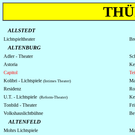
THÜ
ALLSTEDT
Lichtspieltheater
Bre
ALTENBURG
Adler - Theater
Sc
Astoria
Ke
Capitol
Te
Kolibri - Lichtspiele
Ma
(Intimes Theater)
Residenz
Ro
U.T. - Lichtspiele
Ke
(Reform-Theater)
Tonbild - Theater
Fri
Volkshauslichtbühne
Be
ALTENFELD
Mohrs Lichtspiele
Ma