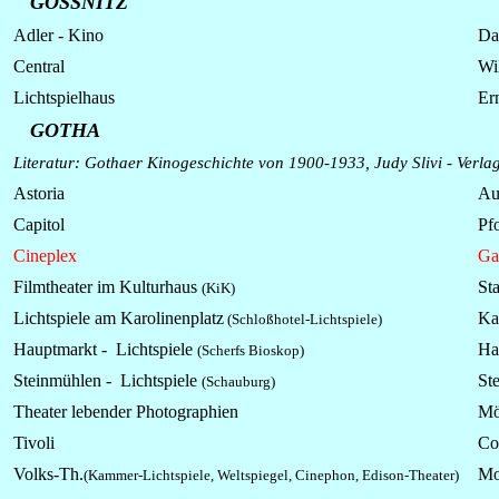
GÖSSNITZ
Adler - Kino
Da
Central
Wi
Lichtspielhaus
Er
GOTHA
Literatur: Gothaer Kinogeschichte von 1900-1933, Judy Slivi - Verla
Astoria
Au
Capitol
Pfo
Cineplex
Ga
Filmtheater im Kulturhaus
Sta
(KiK)
Lichtspiele am Karolinenplatz
Ka
(Schloßhotel-Lichtspiele)
Hauptmarkt -
Lichtspiele
Ha
(Scherfs Bioskop)
Steinmühlen -
Lichtspiele
St
(Schauburg)
Theater lebender Photographien
Mö
Tivoli
Co
Volks-Th.
Mo
(Kammer-Lichtspiele, Weltspiegel, Cinephon, Edison-Theater)