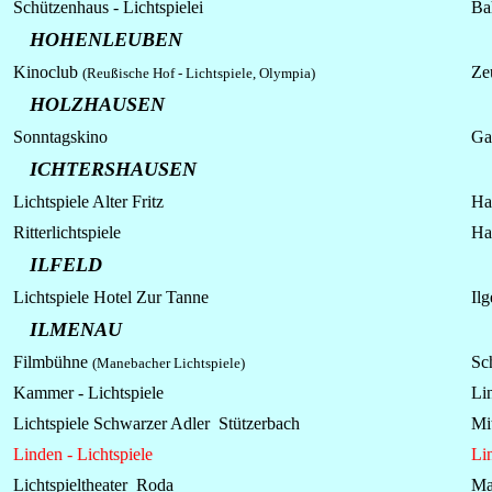
Schützenhaus - Lichtspielei
Ba
HOHENLEUBEN
Kinoclub
Ze
(Reußische Hof - Lichtspiele,
Olympia)
HOLZHAUSEN
Sonntagskino
Ga
ICHTERSHAUSEN
Lichtspiele Alter Fritz
Ha
Ritterlichtspiele
Ha
ILFELD
Lichtspiele Hotel Zur Tanne
Ilg
ILMENAU
Filmbühne
Sc
(Manebacher Lichtspiele)
Kammer - Lichtspiele
Li
Lichtspiele Schwarzer Adler Stützerbach
Mi
Linden - Lichtspiele
Li
Lichtspieltheater Roda
Ma