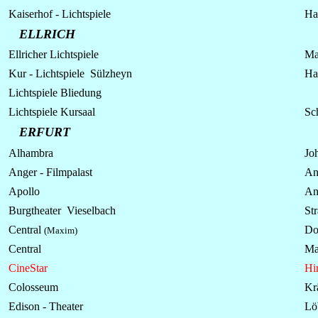
Kaiserhof - Lichtspiele
Hau
ELLRICH
Ellricher Lichtspiele
Ma
Kur - Lichtspiele Sülzheyn
Hau
Lichtspiele
Bliedung
Lichtspiele
Kursaal
Sch
ERFURT
Alhambra
Jo
Anger - Filmpalast
An
Apollo
A
Burgtheater Vieselbach
St
Central
Do
(Maxim)
Central
Ma
CineStar
Hi
Colosseum
Kr
Edison - Theater
Lö