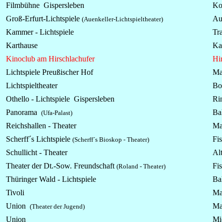
Filmbühne Gispersleben
Ko
Groß-Erfurt-
Lichtspiele
Au
(Auenkeller-Lichtspieltheater)
Kammer -
Lichtspiele
Tra
Karthause
Kar
Kinoclub am Hirschlachufer
Hi
Lichtspiele Preußischer Hof
Ma
Lichtspieltheater
Bo
Othello - Lichtspiele Gispersleben
Rin
Panorama
Ba
(Ufa-Palast)
Reichshallen - Theater
Ma
Scherff´s Lichtspiele
Fi
(Scherff´s Bioskop - Theater)
Schullicht - Theater
Alt
Theater der Dt.-Sow. Freundschaft
Fi
(Roland - Theater)
Thüringer Wald - Lichtspiele
Ba
Tivoli
Ma
Union
Ma
(Theater der Jugend)
Union
Mic