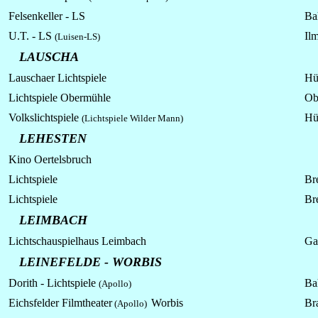
Felsenkeller - LS
Ba
U.T. - LS
Ilm
(Luisen-LS)
LAUSCHA
Lauschaer Lichtspiele
Hü
Lichtspiele Obermühle
Ob
Volkslichtspiele
Hü
(Lichtspiele Wilder Mann)
LEHESTEN
Kino Oertelsbruch
Lichtspiele
Br
Lichtspiele
Bre
LEIMBACH
Lichtschauspielhaus Leimbach
Ga
LEINEFELDE - WORBIS
Dorith - Lichtspiele
Ba
(Apollo)
Eichsfelder Filmtheater
Worbis
Br
(Apollo)