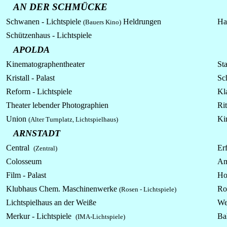
AN DER SCHMÜCKE
Schwanen -
Lichtspiele
Heldrungen
Ha
(Bauers Kino)
Schützenhaus -
Lichtspiele
APOLDA
Kinematographentheater
St
Kristall - Palast
Sch
Reform -
Lichtspiele
Kl
Theater lebender Photographien
Rit
Union
Ki
(Alter Turnplatz, Lichtspielhaus)
ARNSTADT
Central
Erf
(Zentral)
Colosseum
Am
Film - Palast
Ho
Klubhaus Chem. Maschinenwerke
Ro
(Rosen - Lichtspiele)
Lichtspielhaus an der Weiße
We
Merkur - Lichtspiele
Ba
(IMA-Lichtspiele)