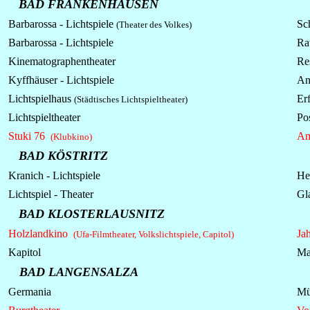
BAD FRANKENHAUSEN
Barbarossa -
Lichtspiele
Sc
(Theater des Volkes)
Barbarossa -
Lichtspiele
Ra
Kinematographentheater
Re
Kyffhäuser -
Lichtspiele
An
Lichtspielhaus
Erf
(Städtisches Lichtspieltheater)
Lichtspieltheater
Pos
Stuki 76
Am
(Klubkino)
BAD KÖSTRITZ
Kranich - Lichtspiele
Hei
Lichtspiel - Theater
Gl
BAD KLOSTERLAUSNITZ
Holzlandkino
Jah
(Ufa-Filmtheater, Volkslichtspiele, Capitol)
Kapitol
Ma
BAD LANGENSALZA
Germania
Mü