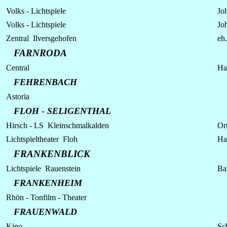
Volks -
Lichtspiele
Jo
Volks -
Lichtspiele
Jo
Zentral Ilversgehofen
eh.
FARNRODA
Central
Ha
FEHRENBACH
Astoria
FLOH - SELIGENTHAL
Hirsch - LS Kleinschmalkalden
Ort
Lichtspieltheater Floh
Hau
FRANKENBLICK
Lichtspiele Rauenstein
Ba
FRANKENHEIM
Rhön - Tonfilm - Theater
FRAUENWALD
Kino
Sc