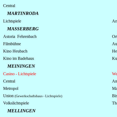
Central
MARTINRODA
Lichtspiele
Ar
MASSERBERG
Astoria Fehrenbach
Ort
Filmbühne
Au
Kino Heubach
He
Kino im Badehaus
Ku
MEININGEN
Casino - Lichtspiele
Wet
Central
An
Metropol
Ma
Union
Bi
(Gewerkschaftshaus - Lichtspiele)
Volkslichtspiele
Th
MELLINGEN