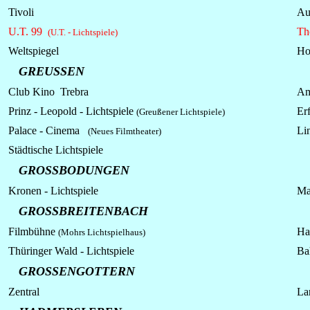
Tivoli
Au
U.T. 99
Th
(U.T. - Lichtspiele)
Weltspiegel
Ho
GREUSSEN
Club Kino Trebra
Am
Prinz - Leopold - Lichtspiele
Erf
(Greußener Lichtspiele)
Palace - Cinema
Li
(Neues Filmtheater)
Städtische
Lichtspiele
GROSSBODUNGEN
Kronen -
Lichtspiele
Ma
GROSSBREITENBACH
Filmbühne
Ha
(Mohrs Lichtspielhaus)
Thüringer Wald - Lichtspiele
Ba
GROSSENGOTTERN
Zentral
La