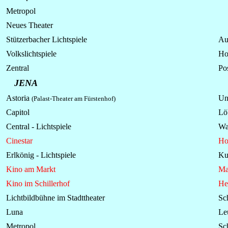
Metropol
Neues Theater
Stützerbacher Lichtspiele
Au
Volkslichtspiele
Ho
Zentral
Pos
JENA
Astoria
Un
(Palast-Theater am Fürstenhof)
Capitol
Lö
Central - Lichtspiele
Wa
Cinestar
Ho
Erlkönig - Lichtspiele
Kun
Kino am Markt
Ma
Kino im Schillerhof
He
Lichtbildbühne im Stadttheater
Sc
Luna
Le
Metropol
Sc