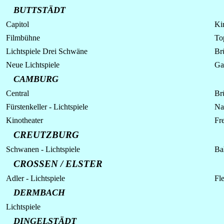
BUTTSTÄDT
Capitol
Kir
Filmbühne
To
Lichtspiele Drei Schwäne
Brü
Neue Lichtspiele
Ga
CAMBURG
Central
Br
Fürstenkeller - Lichtspiele
Na
Kinotheater
Fr
CREUTZBURG
Schwanen - Lichtspiele
Ba
CROSSEN / ELSTER
Adler - Lichtspiele
Fl
DERMBACH
Lichtspiele
DINGELSTÄDT