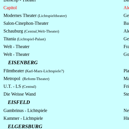
Capitol
Al
Modernes Theater
Ge
(Lichtspieltheater)
Salon-Cinephon-Theater
Ba
Schauburg
Al
(Central,Welt-Theater)
Titania
Ge
(Lichtspiel-Palast)
Welt - Theater
Fr
Welt - Theater
Go
EISENBERG
Filmtheater
Pl
(Karl-Marx-Lichtspiele?)
Metropol
Ma
(Reform-Theater)
U.T. - LS
Fri
(Central)
Die Weisse Wand
St
EISFELD
Gambrinus - Lichtspiele
Ne
Kammer - Lichtspiele
Hi
ELGERSBURG