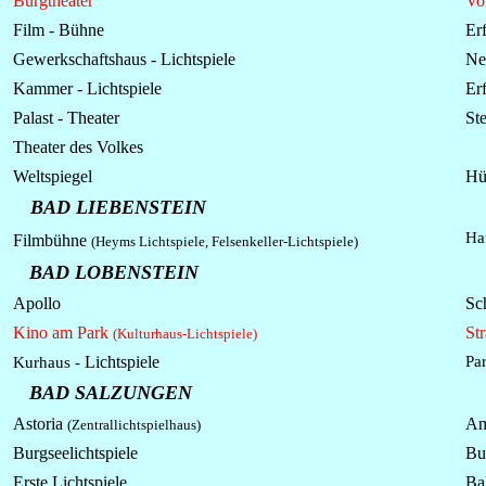
Burgtheater
Vo
Film - Bühne
Erf
Gewerkschaftshaus -
Lichtspiele
Neu
Kammer -
Lichtspiele
Erf
Palast - Theater
St
Theater des Volkes
Weltspiegel
Hü
BAD LIEBENSTEIN
Hau
Filmbühne
(Heyms Lichtspiele, Felsenkeller-Lichtspiele)
BAD LOBENSTEIN
Apollo
Sc
Kino am Park
St
(Kulturhaus-Lichtspiele)
Lichtspiele
Par
Kurhaus -
BAD SALZUNGEN
Astoria
Am
(Zentrallichtspielhaus)
Burgseelichtspiele
Bu
Erste Lichtspiele
Ba