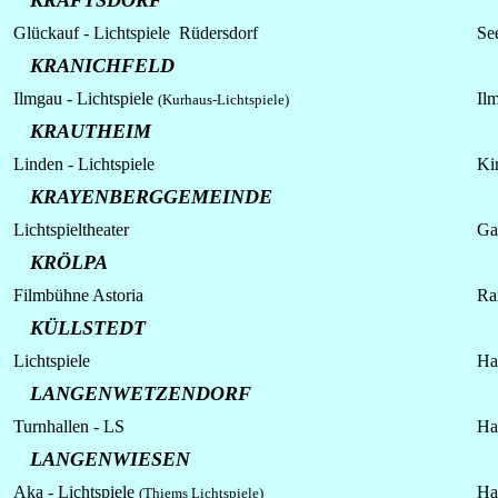
KRAFTSDORF
Glückauf -
Lichtspiele
Rüdersdorf
See
KRANICHFELD
Ilmgau -
Lichtspiele
Il
(Kurhaus-Lichtspiele)
KRAUTHEIM
Linden - Lichtspiele
Kir
KRAYENBERGGEMEINDE
Lichtspieltheater
Ga
KRÖLPA
Filmbühne Astoria
Ran
KÜLLSTEDT
Lichtspiele
Ha
LANGENWETZENDORF
Turnhallen - LS
Ha
LANGENWIESEN
Aka - Lichtspiele
Ha
(Thiems Lichtspiele)