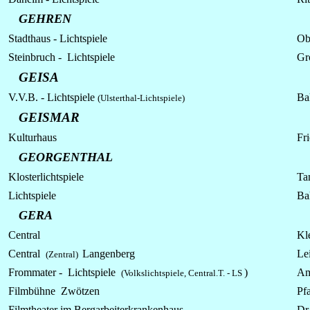
GEHREN
Stadthaus -
Lichtspiele
Obe
Steinbruch -
Lichtspiele
Gr
GEISA
V.V.B. - Lichtspiele
Ba
(Ulsterthal-Lichtspiele)
GEISMAR
Kulturhaus
Fr
GEORGENTHAL
Klosterlichtspiele
Ta
Lichtspiele
Ba
GERA
Central
Kle
Central
Langenberg
Lei
(Zentral)
Frommater -
Lichtspiele
)
Am
(Volkslichtspiele, Central.T. - LS
Filmbühne Zwötzen
Pf
Filmtheater im Bergarbeiterkrankenhaus
Dr