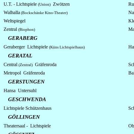
U.T. - Lichtspiele
Zwötzen
Ru
(Union)
Walhalla
Na
(Bockschänke Kino-Theater)
Weltspiegel
Kle
Zentral
Ma
(Biophon)
GERABERG
Geraberger
Lichtspiele
Ha
(Küns Lichtspielhaus)
GERATAL
Central
Gräfenroda
Sch
(Zentral)
Metropol Gräfenroda
Ba
GERSTUNGEN
Hansa Untersuhl
GESCHWENDA
Lichtspiele Schützenhaus
Sc
GÖLLINGEN
Theatersaal -
Lichtspiele
Ob