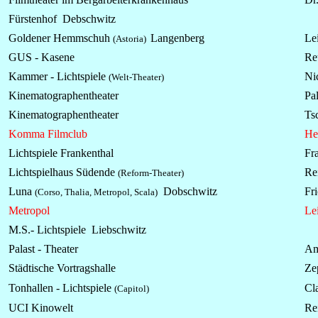
Fürstenhof Debschwitz
Goldener Hemmschuh
Langenberg
Lei
(Astoria)
GUS - Kasene
Re
Kammer - Lichtspiele
Ni
(Welt-Theater)
Kinematographentheater
Pa
Kinematographentheater
Tsc
Komma Filmclub
Hei
Lichtspiele Frankenthal
Fra
Lichtspielhaus Südende
Rei
(Reform-Theater)
Luna
Dobschwitz
Fri
(Corso, Thalia, Metropol, Scala)
Metropol
Le
M.S.-
Lichtspiele
Liebschwitz
Palast - Theater
Am
Städtische Vortragshalle
Zep
Tonhallen - Lichtspiele
Cl
(Capitol)
UCI Kinowelt
Rei