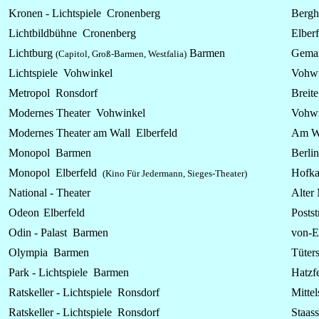
Kronen -
Lichtspiele
Cronenberg
Bergha
Lichtbildbühne Cronenberg
Elberf
Lichtburg
Barmen
Gemar
(Capitol, Groß-Barmen, Westfalia)
Lichtspiele Vohwinkel
Vohwi
Metropol Ronsdorf
Breite
Modernes Theater Vohwinkel
Vohwi
Modernes Theater am Wall Elberfeld
Am Wa
Monopol Barmen
Berlin
Monopol Elberfeld
Hofk
(Kino Für Jedermann, Sieges-Theater)
National - Theater
Alter
Odeon
Elberfeld
Postst
Odin - Palast Barmen
von-E
Olympia Barmen
Tüter
Park -
Lichtspiele
Barmen
Hatzfe
Ratskeller - Lichtspiele Ronsdorf
Mittel
Ratskeller -
Lichtspiele
Ronsdorf
Staass