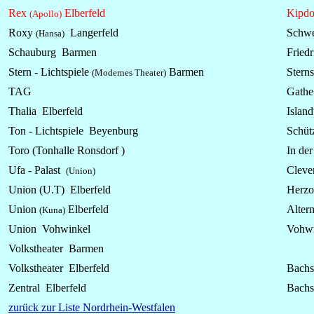
Rex
Elberfeld
Kipdo
(Apollo)
Roxy
Langerfeld
Schwe
(Hansa)
Schauburg Barmen
Friedr
Stern -
Lichtspiele
Barmen
Sterns
(Modernes Theater)
TAG
Gathe
Thalia Elberfeld
Island
Ton - Lichtspiele Beyenburg
Schüt
Toro (Tonhalle Ronsdorf )
In de
Ufa - Palast
Clever
(Union)
Union (U.T) Elberfeld
Herzo
Union
Elberfeld
Alter
(Kuna)
Union Vohwinkel
Vohwi
Volkstheater Barmen
Volkstheater Elberfeld
Bachst
Zentral Elberfeld
Bachst
zurück zur Liste Nordrhein-Westfalen