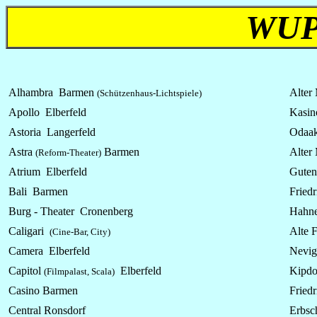
WUP
Alhambra Barmen
Alter
(Schützenhaus-Lichtspiele)
Apollo Elberfeld
Kasin
Astoria Langerfeld
Odaake
Astra
Barmen
Alter
(Reform-Theater)
Atrium
Elberfeld
Guten
Bali Barmen
Fried
Burg - Theater Cronenberg
Hahne
Caligari
Alte F
(Cine-Bar, City)
Camera Elberfeld
Nevige
Capitol
Elberfeld
Kipdor
(Filmpalast, Scala)
Casino Barmen
Fried
Central Ronsdorf
Erbsch