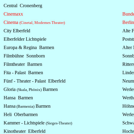
Central Cronenberg
Cinemaxx
Bunde
Cinema
Berlin
(Cinetal, Modernes Theater)
City Elberfeld
Alte F
Elberfelder Lichtspiele
Postst
Europa & Regina Barmen
Alter
Filmbühne Sonnborn
Sonnb
Filmtheater Barmen
Ritter
Fita - Palast Barmen
Linde
Fünf - Theater - Palast Elberfeld
Neuma
Gloria
Barmen
Werles
(Skala, Phönix)
Hansa Barmen
Werthe
Hansa
Barmen
Höhne
(Barmenia)
Heli Oberbarmen
Werles
Kammer -
Lichtspiele
Schwa
(Sieges-Theater)
Kinotheater Elberfeld
Hochs