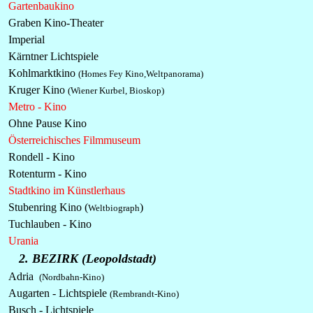
Gartenbaukino
Graben Kino-Theater
Imperial
Kärntner Lichtspiele
Kohlmarktkino
(Homes Fey Kino,Weltpanorama)
Kruger Kino
(Wiener Kurbel, Bioskop)
Metro - Kino
Ohne Pause Kino
Österreichisches Filmmuseum
Rondell - Kino
Rotenturm - Kino
Stadtkino im Künstlerhaus
Stubenring Kino (
)
Weltbiograph
Tuchlauben - Kino
Urania
2. BEZIRK (Leopoldstadt)
Adria
(Nordbahn-Kino)
Augarten - Lichtspiele
(Rembrandt-Kino)
Busch - Lichtspiele