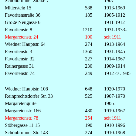
Schönbrunner Straße 7
1907
Mittersteig 15
588
1913-1969
Favoritenstraße 36
185
1905-1912
Große Neugasse 6
1911-1912
Favoritenstr. 8
1210
1931-1933-
Margaretenstr. 24
100
seit 1911
Wiedner Hauptstr. 64
274
1913-1964
Favoritenstr. 3
1360
1931-1945
Favoritenstr. 32
227
1914-1967
Rainergasse 31
230
1909-1914
Favoritenstr. 74
249
1912-ca.1945
Wiedner Hauptstr. 108
648
1920-1970
Reinprechtsdorfer Str. 33
525
1907-1970
Margaretengürtel
1905-
Margaretenstr. 166
480
1919-1967
Margaretenstr. 78
254
seit 1911
Stöbergasse 11-15
190
1910-1996
Schönbrunner Str. 143
274
1910-1968