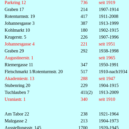
Parkring 12
736
seit 1919
Graben 17
214
1907-1914
Rotenturmstr. 19
417
1911-2008
Johannesgasse 3
387
1913-1999
Kohlmarkt 10
180
1902-1915
Krugerstr. 5
226
1907-1996
Johannesgasse 4
221
seit 1951
Graben 29
292
1938-1998
Augustinerstr. 1
seit 1965
Riemergasse 11
347
1950-1991
Fleischmarkt 1/Rotenturmstr. 20
517
1910-nach1934
Akademiestr. 13
288
seit 1947
Stubenring 20
229
1904-1915
Tuchlauben 7
411(2)
1913-2009
Uraniastr. 1
340
seit 1910
Am Tabor 22
238
1921-1964
Malzgasse 2
213
1904-1973
Ausstellungsstr. 145
1700
1920-1945