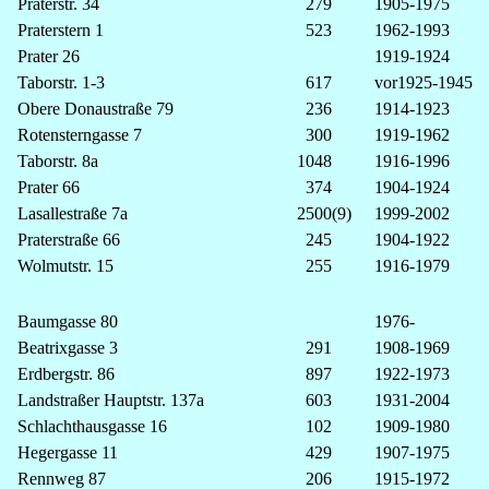
Praterstr. 34
279
1905-1975
Praterstern 1
523
1962-1993
Prater 26
1919-1924
Taborstr. 1-3
617
vor1925-1945
Obere Donaustraße 79
236
1914-1923
Rotensterngasse 7
300
1919-1962
Taborstr. 8a
1048
1916-1996
Prater 66
374
1904-1924
Lasallestraße 7a
2500(9)
1999-2002
Praterstraße 66
245
1904-1922
Wolmutstr. 15
255
1916-1979
Baumgasse 80
1976-
Beatrixgasse 3
291
1908-1969
Erdbergstr. 86
897
1922-1973
Landstraßer Hauptstr. 137a
603
1931-2004
Schlachthausgasse 16
102
1909-1980
Hegergasse 11
429
1907-1975
Rennweg 87
206
1915-1972