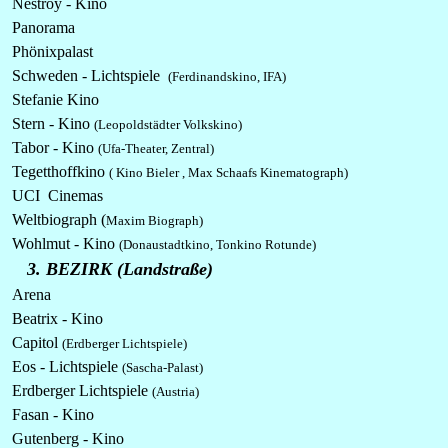
Nestroy - Kino
Panorama
Phönixpalast
Schweden - Lichtspiele
(Ferdinandskino, IFA)
Stefanie Kino
Stern - Kino
(Leopoldstädter Volkskino)
Tabor - Kino
(Ufa-Theater, Zentral)
Tegetthoffkino
( Kino Bieler , Max Schaafs Kinematograph)
UCI Cinemas
Weltbiograph (
Maxim Biograph)
Wohlmut - Kino
(Donaustadtkino, Tonkino Rotunde)
3. BEZIRK (Landstraße)
Arena
Beatrix - Kino
Capitol
(Erdberger Lichtspiele)
Eos - Lichtspiele
(Sascha-Palast)
Erdberger Lichtspiele
(Austria)
Fasan - Kino
Gutenberg - Kino