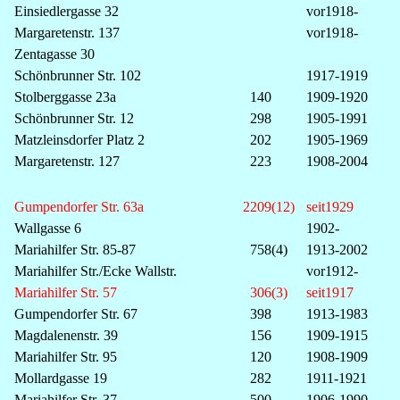
Einsiedlergasse 32
vor1918-
Margaretenstr. 137
vor1918-
Zentagasse 30
Schönbrunner Str. 102
1917-1919
Stolberggasse 23a
140
1909-1920
Schönbrunner Str. 12
298
1905-1991
Matzleinsdorfer Platz 2
202
1905-1969
Margaretenstr. 127
223
1908-2004
Gumpendorfer Str. 63a
2209(12)
seit1929
Wallgasse 6
1902-
Mariahilfer Str. 85-87
758(4)
1913-2002
Mariahilfer Str./Ecke Wallstr.
vor1912-
Mariahilfer Str. 57
306(3)
seit1917
Gumpendorfer Str. 67
398
1913-1983
Magdalenenstr. 39
156
1909-1915
Mariahilfer Str. 95
120
1908-1909
Mollardgasse 19
282
1911-1921
Mariahilfer Str. 37
500
1906-1990