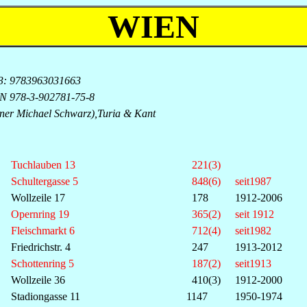
WIEN
-13: 9783963031663
SBN 978-3-902781-75-8
rner Michael Schwarz),Turia & Kant
Tuchlauben 13
221(3)
Schultergasse 5
848(6)
seit1987
Wollzeile 17
178
1912-2006
Opernring 19
365(2)
seit 1912
Fleischmarkt 6
712(4)
seit1982
Friedrichstr. 4
247
1913-2012
Schottenring 5
187(2)
seit1913
Wollzeile 36
410(3)
1912-2000
Stadiongasse 11
1147
1950-1974