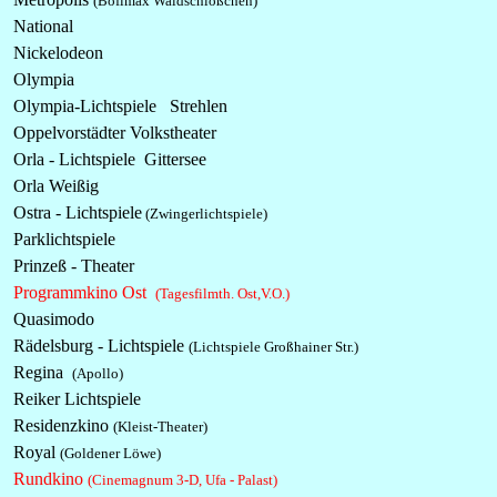
(Bofimax Waldschlößchen)
National
Nickelodeon
Olympia
Olympia-Lichtspiele Strehlen
Oppelvorstädter Volkstheater
Orla - Lichtspiele Gittersee
Orla Weißig
Ostra - Lichtspiele
(Zwingerlichtspiele)
Parklichtspiele
Prinzeß - Theater
Programmkino Ost
(Tagesfilmth. Ost,V.O.)
Quasimodo
Rädelsburg - Lichtspiele
(Lichtspiele Großhainer Str.)
Regina
(Apollo)
Reiker
Lichtspiele
Residenzkino
(Kleist-Theater)
Royal
(Goldener Löwe)
Rundkino
(Cinemagnum 3-D, Ufa - Palast)