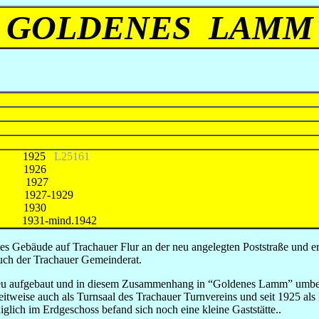
GOLDENES LAMM
ky 1925
L25161
 1926
n 1927
1927-1929
 1930
931-mind.1942
es Gebäude auf Trachauer Flur an der neu angelegten Poststraße und er
auch der Trachauer Gemeinderat.
eu aufgebaut und in diesem Zusammenhang in “Goldenes Lamm” umbenan
itweise auch als Turnsaal des Trachauer Turnvereins und seit 1925 al
iglich im Erdgeschoss befand sich noch eine kleine Gaststätte..