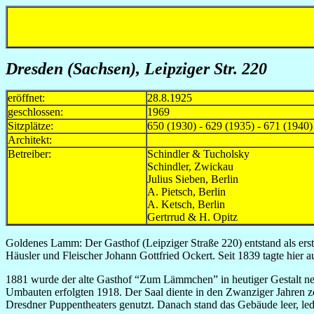
Dresden (Sachsen), Leipziger Str. 220
eröffnet:
28.8.1925
geschlossen:
1969
Sitzplätze:
650 (1930) - 629 (1935) - 671 (1940)
Architekt:
Betreiber:
Schindler & Tuchols
Schindler, Zwickau
Julius Sieben, Berli
A. Pietsch, Berlin 
A. Ketsch, Berlin
Gertrrud & H. Opitz 1
Goldenes Lamm: Der Gasthof (Leipziger Straße 220) entstand als erst
Häusler und Fleischer Johann Gottfried Ockert. Seit 1839 tagte hier 
1881 wurde der alte Gasthof “Zum Lämmchen” in heutiger Gestalt n
Umbauten erfolgten 1918. Der Saal diente in den Zwanziger Jahren ze
Dresdner Puppentheaters genutzt. Danach stand das Gebäude leer, led