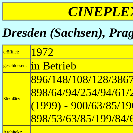
CINEPLE
Dresden (Sachsen), Prag
1972
eröffnet:
in Betrieb
geschlossen:
896/148/108/128/3867
898/64/94/254/94/61/
Sitzplätze:
(1999) - 900/63/85/19
898/53/63/85/199/84/
Architekt: