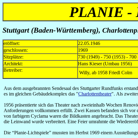
PLANIE -
Stuttgart (Baden-Württemberg)
, Charlottenp
eröffnet:
22.05.1946
geschlossen:
1969
Sitzplätze:
730 (1949) - 750 (1953) - 700
Architekt:
Hans Kieser (Umbau 1956)
Betreiber:
Willy, ab 1958 Friedl Colm
Aus dem ausgebrannten Sendesaal des Stuttgarter Rundfunks erstand 
es im gleichen Gebäudekomplex das "
Charlottentheater
".
Als zweite
1956 präsentierte sich das Theater nach zweieinhalb Wochen Renovi
Anforderungen vollkommen erfüllt. Zwei Kassen befanden sich vor d
von farbigem Cyclama waren die Bildkasten angebracht. Das Theater 
die Leinwand wurde verbreitert. Eine Feier umrahmte die Wiedereröf
Die “Planie-Lichtspiele” mussten im Herbst 1969 einem Ausstellungs