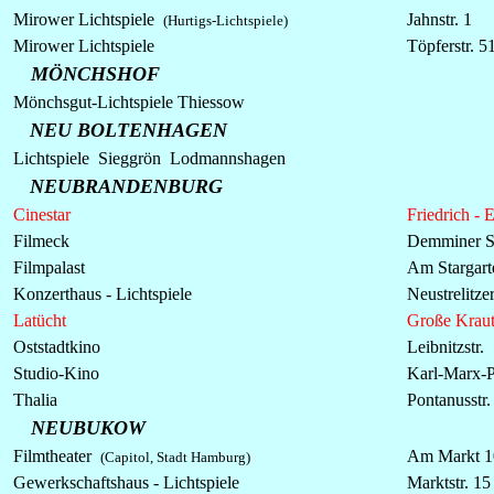
Mirower
Lichtspiele
Jahnstr. 1
(Hurtigs-Lichtspiele)
Mirower
Lichtspiele
Töpferstr. 5
MÖNCHSHOF
Mönchsgut-Lichtspiele Thiessow
NEU BOLTENHAGEN
Lichtspiele
Sieggrön Lodmannshagen
NEUBRANDENBURG
Cinestar
Friedrich - 
Filmeck
Demminer St
Filmpalast
Am Stargart
Konzerthaus -
Lichtspiele
Neustrelitze
Latücht
Große Krauth
Oststadtkino
Leibnitzstr.
Studio-Kino
Karl-Marx-
Thalia
Pontanusstr.
NEUBUKOW
Filmtheater
Am Markt 1
(Capitol, Stadt Hamburg)
Gewerkschaftshaus -
Lichtspiele
Marktstr. 15