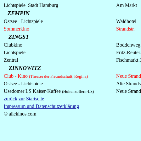
Lichtspiele Stadt Hamburg
Am Markt
ZEMPIN
Ostsee -
Lichtspiele
Waldhotel
Sommerkino
Strandstr.
ZINGST
Clubkino
Boddenweg
Lichtspiele
Fritz-Reuter-
Zentral
Fischmarkt 
ZINNOWITZ
Club - Kino
Neue Strands
(Theater der Freundschaft, Regina)
Ostsee -
Lichtspiele
Alte Strands
Usedomer
LS
Kaiser-Kaffee
Neue Strands
(Hohenzollern-LS)
zurück zur Startseite
Impressum und Datenschutzerklärung
© allekinos.com