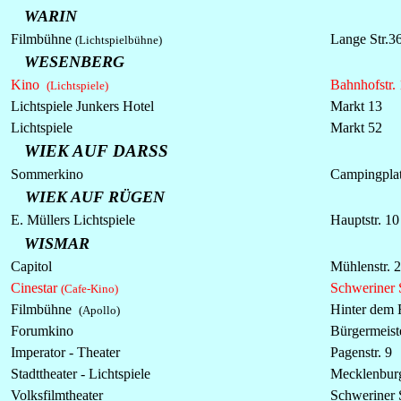
WARIN
Filmbühne
Lange Str.3
(Lichtspielbühne)
WESENBERG
Kino
Bahnhofstr. 
(Lichtspiele)
Lichtspiele Junkers Hotel
Markt 13
Lichtspiele
Markt 52
WIEK AUF DARSS
Sommerkino
Campingplat
WIEK AUF RÜGEN
E. Müllers Lichtspiele
Hauptstr. 1
WISMAR
Capitol
Mühlenstr. 2
Cinestar
Schweriner S
(Cafe-Kino)
Filmbühne
Hinter dem 
(Apollo)
Forumkino
Bürgermeist
Imperator - Theater
Pagenstr. 9
Stadttheater -
Lichtspiele
Mecklenburg
Volksfilmtheater
Schweriner S