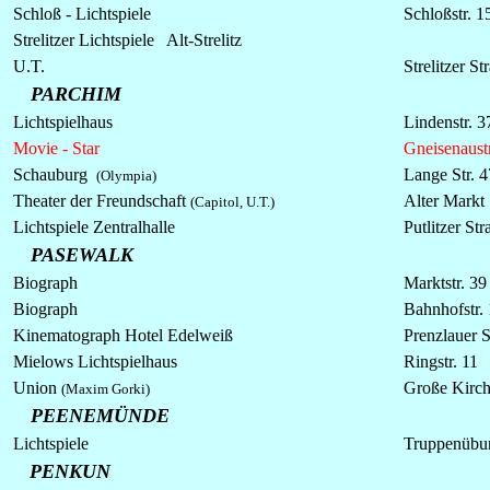
Schloß -
Lichtspiele
Schloßstr. 1
Strelitzer
Lichtspiele
Alt-Strelitz
U.T.
Strelitzer St
PARCHIM
Lichtspielhaus
Lindenstr. 3
Movie - Star
Gneisenaust
Schauburg
Lange Str. 4
(Olympia)
Theater der Freundschaft
Alter Markt
(Capitol, U.T.)
Lichtspiele
Zentralhalle
Putlitzer St
PASEWALK
Biograph
Marktstr. 39
Biograph
Bahnhofstr.
Kinematograph Hotel Edelweiß
Prenzlauer S
Mielows Lichtspielhaus
Ringstr. 11
Union
Große Kirch
(Maxim Gorki)
PEENEMÜNDE
Lichtspiele
Truppenübun
PENKUN