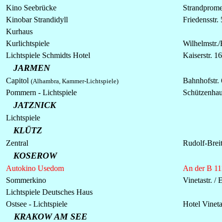
Kino Seebrücke
Strandprom
Kinobar Strandidyll
Friedensstr. 
Kurhaus
Kurlichtspiele
Wilhelmstr./
Lichtspiele
Schmidts Hotel
Kaiserstr. 16
JARMEN
Capitol
Bahnhofstr.
(Alhambra, Kammer-Lichtspiele)
Pommern -
Lichtspiele
Schützenha
JATZNICK
Lichtspiele
KLÜTZ
Zentral
Rudolf-Breit
KOSEROW
Autokino Usedom
An der B 11
Sommerkino
Vinetastr. 
Lichtspiele
Deutsches Haus
Ostsee -
Lichtspiele
Hotel Vinet
KRAKOW AM SEE