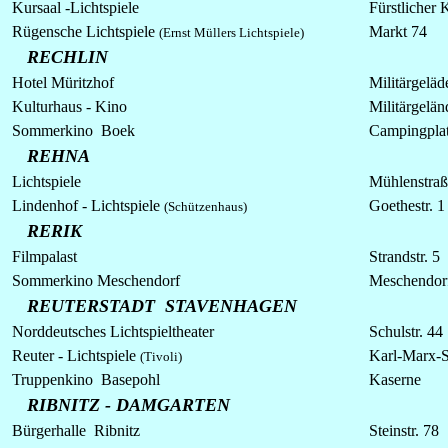
Kursaal -
Lichtspiele
Fürstlicher 
Rügensche Lichtspiele
Markt 74
(Ernst Müllers
Lichtspiele)
RECHLIN
Hotel Müritzhof
Militärgeläd
Kulturhaus - Kino
Militärgelän
Sommerkino Boek
Campingpla
REHNA
Lichtspiele
Mühlenstraß
Lindenhof -
Lichtspiele
Goethestr. 1
(Schützenhaus)
RERIK
Filmpalast
Strandstr. 5
Sommerkino Meschendorf
Meschendor
REUTERSTADT STAVENHAGEN
Norddeutsches Lichtspieltheater
Schulstr. 44
Reuter -
Lichtspiele
Karl-Marx-St
(Tivoli)
Truppenkino Basepohl
Kaserne
RIBNITZ - DAMGARTEN
Bürgerhalle Ribnitz
Steinstr. 78