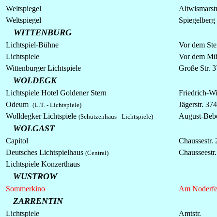
Weltspiegel
Altwismarstr
Weltspiegel
Spiegelberg
WITTENBURG
Lichtspiel-Bühne
Vor dem Ste
Lichtspiele
Vor dem Müh
Wittenburger
Lichtspiele
Große Str. 
WOLDEGK
Lichtspiele Hotel Goldener Stern
Friedrich-Wi
Odeum
Jägerstr. 374
(U.T. -
Lichtspiele
)
Wolldegker Lichtspiele
August-Bebe
(Schützenhaus - Lichtspiele)
WOLGAST
Capitol
Chaussestr. 
Deutsches Lichtspielhaus
Chausseestr.
(Central)
Lichtspiele Konzerthaus
WUSTROW
Sommerkino
Am Noderfe
ZARRENTIN
Lichtspiele
Amtstr.