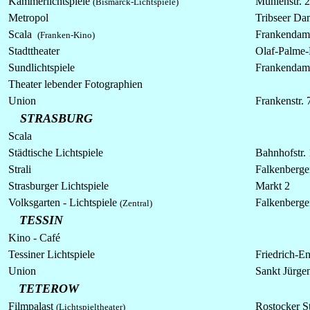
Kammerlichtspiele
Mühlenstr. 
(Bismarck-Lichtspiele)
Metropol
Tribseer D
Scala
Frankenda
(Franken-Kino)
Stadttheater
Olaf-Palme-
Sundlichtspiele
Frankenda
Theater lebender Fotographien
Union
Frankenstr. 
STRASBURG
Scala
Städtische
Lichtspiele
Bahnhofstr.
Strali
Falkenberge
Strasburger Lichtspiele
Markt 2
Volksgarten -
Lichtspiele
Falkenberger
(Zentral)
TESSIN
Kino - Café
Tessiner
Lichtspiele
Friedrich-En
Union
Sankt Jürgen
TETEROW
Filmpalast
Rostocker St
(Lichtspieltheater)