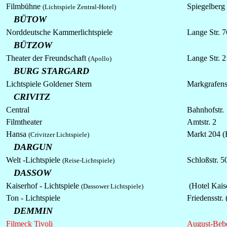
Filmbühne
Spiegelberg
(Lichtspiele Zentral-Hotel)
BÜTOW
Norddeutsche Kammerlichtspiele
Lange Str. 7
BÜTZOW
Theater der Freundschaft
Lange Str. 2
(Apollo)
BURG STARGARD
Lichtspiele
Goldener Stern
Markgrafens
CRIVITZ
Central
Bahnhofstr.
Filmtheater
Amtstr. 2
Hansa
Markt 204 (
(Crivitzer Lichtspiele)
DARGUN
Welt -Lichtspiele
Schloßstr. 5
(Reise-Lichtspiele)
DASSOW
Kaiserhof -
Lichtspiele
(Hotel Kais
(Dassower Lichtspiele)
Ton -
Lichtspiele
Friedensstr. 
DEMMIN
Filmeck Tivoli
August-Bebe