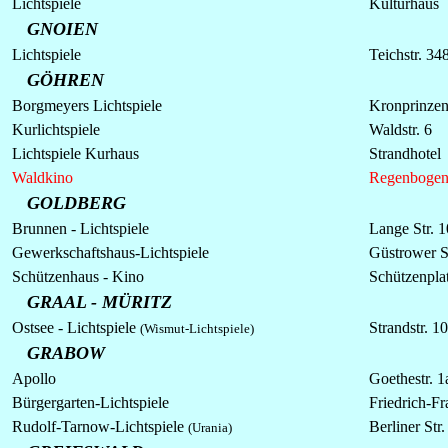
Lichtspiele
Kulturhaus
GNOIEN
Lichtspiele
Teichstr. 34
GÖHREN
Borgmeyers
Lichtspiele
Kronprinzens
Kurlichtspiele
Waldstr. 6
Lichtspiele Kurhaus
Strandhotel
Waldkino
Regenboge
GOLDBERG
Brunnen - Lichtspiele
Lange Str. 
Gewerkschaftshaus-Lichtspiele
Güstrower S
Schützenhaus - Kino
Schützenpla
GRAAL - MÜRITZ
Ostsee - Lichtspiele
Strandstr. 10
(Wismut-Lichtspiele)
GRABOW
Apollo
Goethestr. 1
Bürgergarten-Lichtspiele
Friedrich-Fr
Rudolf-Tarnow-Lichtspiele
Berliner Str.
(
Urania)