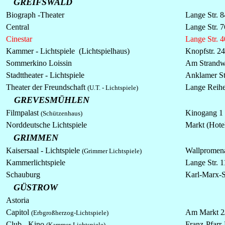
GREIFSWALD
Biograph -Theater
Lange Str. 8
Central
Lange Str. 7
Cinestar
Lange Str. 
Kammer - Lichtspiele (Lichtspielhaus)
Knopfstr. 24
Sommerkino Loissin
Am Strandw
Stadttheater -
Lichtspiele
Anklamer St
Theater der Freundschaft
Lange Reih
(U.T. - Lichtspiele)
GREVESMÜHLEN
Filmpalast
Kinogang 1
(Schützenhaus)
Norddeutsche
Lichtspiele
Markt (Hote
GRIMMEN
Kaisersaal -
Lichtspiele
Wallpromen
(Grimmer Lichtspiele)
Kammerlichtspiele
Lange Str. 1
Schauburg
Karl-Marx-S
GÜSTROW
Astoria
Capitol
Am Markt 2
(Erbgroßherzog-Lichtspiele)
Club - Kino
Franz-Pfarr-
(Kammer-Lichtspiele)