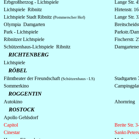
Erbgroßherzog - Lichtspiele
Lange Str. 
Lichtspiele Ribnitz
Hirtenstr. 16
Lichtspiele Stadt Ribnitz
Lange Str. 3
(Pommerscher Hof)
Olympia Damgarten
Breitscheidst
Park -
Lichtspiele
Parkstr./
Dam
Ribnitzer
Lichtspiele
Fischerstr. 2
Schützenhaus-Lichtspiele Ribnitz
Damgartene
RICHTENBERG
Lichtspiele
RÖBEL
Filmtheater der Freundschaft
Stadtgarten 
(Schützenhaus - LS)
Sommerkino
Campingpla
ROGGENTIN
Autokino
Ahornring
ROSTOCK
Apollo Gehlsdorf
Capitol
Breite Str. 3
Cinestar
Sankt-Peters