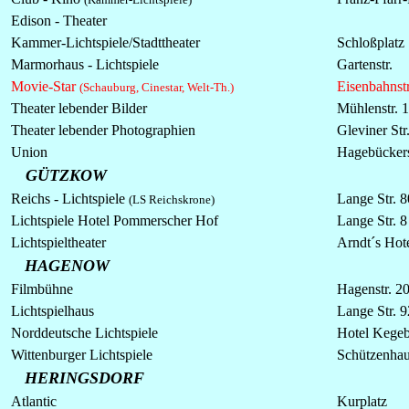
Edison - Theater
Kammer-Lichtspiele/Stadttheater
Schloßplatz
Marmorhaus -
Lichtspiele
Gartenstr.
Movie-Star
Eisenbahnstr
(Schauburg, Cinestar, Welt-Th.)
Theater lebender Bilder
Mühlenstr. 1
Theater lebender Photographien
Gleviner Str
Union
Hagebückers
GÜTZKOW
Reichs -
Lichtspiele
Lange Str. 8
(LS Reichskrone)
Lichtspiele
Hotel Pommerscher Hof
Lange Str. 8
Lichtspieltheater
Arndt´s Hot
HAGENOW
Filmbühne
Hagenstr. 2
Lichtspielhaus
Lange Str. 9
Norddeutsche
Lichtspiele
Hotel Kegeb
Wittenburger
Lichtspiele
Schützenha
HERINGSDORF
Atlantic
Kurplatz