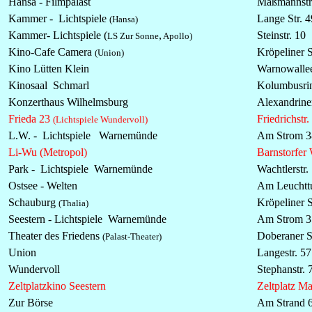
Hansa - Filmpalast
Maßmannstr
Kammer -
Lichtspiele
Lange Str.
4
(Hansa)
Kammer-
Lichtspiele
(
,
Steinstr. 10
LS Zur Sonne
Apollo)
Kino-Cafe Camera
Kröpeliner S
(Union)
Kino Lütten Klein
Warnowalle
Kinosaal Schmarl
Kolumbusri
Konzerthaus Wilhelmsburg
Alexandrine
Frieda 23
Friedrichstr.
(Lichtspiele Wundervoll)
L.W. -
Lichtspiele
Warnemünde
Am Strom 
Li-Wu (Metropol)
Barnstorfer
Park -
Lichtspiele
Warnemünde
Wachtlerstr.
Ostsee - Welten
Am Leuchtt
Schauburg
Kröpeliner S
(Thalia)
Seestern -
Lichtspiele
Warnemünde
Am Strom 3
Theater des Friedens
Doberaner St
(Palast-Theater)
Union
Langestr. 57
Wundervoll
Stephanstr. 
Zeltplatzkino Seestern
Zeltplatz M
Zur Börse
Am Strand 