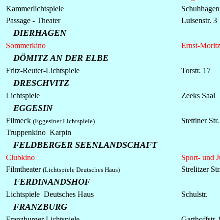
Kammerlichtspiele
Schuhhagen
Passage - Theater
Luisenstr. 3
DIERHAGEN
Sommerkino
Ernst-Moritz
DÖMITZ AN DER ELBE
Fritz-Reuter-Lichtspiele
Torstr. 17
DRESCHVITZ
Lichtspiele
Zeeks Saal
EGGESIN
Filmeck
Stettiner Str
(Eggesiner Lichtspiele)
Truppenkino Karpin
FELDBERGER SEENLANDSCHAFT
Clubkino
Sport- und 
Filmtheater
Strelitzer Str
(Lichtspiele Deutsches Haus)
FERDINANDSHOF
Lichtspiele Deutsches Haus
Schulstr.
FRANZBURG
Franzburger Lichtspiele
Garthoffstr.