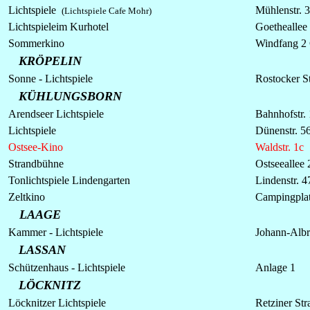
Lichtspiele
Mühlenstr. 
(Lichtspiele Cafe Mohr)
Lichtspiele
im Kurhotel
Goetheallee
Sommerkino
Windfang 2
KRÖPELIN
Sonne -
Lichtspiele
Rostocker S
KÜHLUNGSBORN
Arendseer Lichtspiele
Bahnhofstr.
Lichtspiele
Dünenstr. 56
Ostsee-Kino
Waldstr. 1c
Strandbühne
Ostseeallee 
Tonlichtspiele Lindengarten
Lindenstr. 4
Zeltkino
Campingpla
LAAGE
Kammer -
Lichtspiele
Johann-Albre
LASSAN
Schützenhaus -
Lichtspiele
Anlage 1
LÖCKNITZ
Löcknitzer
Lichtspiele
Retziner St