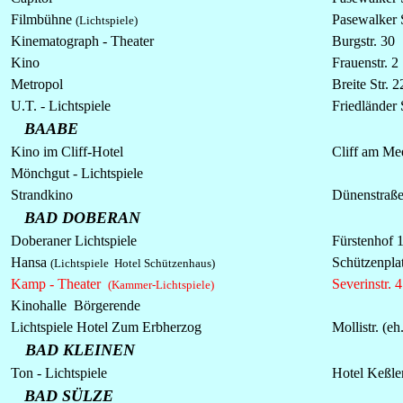
Filmbühne
Pasewalker S
(Lichtspiele)
Kinematograph - Theater
Burgstr. 30
Kino
Frauenstr. 2
Metropol
Breite Str. 2
U.T. -
Lichtspiele
Friedländer 
BAABE
Kino im Cliff-Hotel
Cliff am Me
Mönchgut -
Lichtspiele
Strandkino
Dünenstraß
BAD DOBERAN
Doberaner Lichtspiele
Fürstenhof 
Hansa
Schützenpla
(Lichtspiele Hotel Schützenhaus)
Kamp - Theater
Severinstr. 4
(Kammer-Lichtspiele)
Kinohalle
Börgerende
Lichtspiele
Hotel Zum Erbherzog
Mollistr. (e
BAD KLEINEN
Ton -
Lichtspiele
Hotel Keßle
BAD SÜLZE