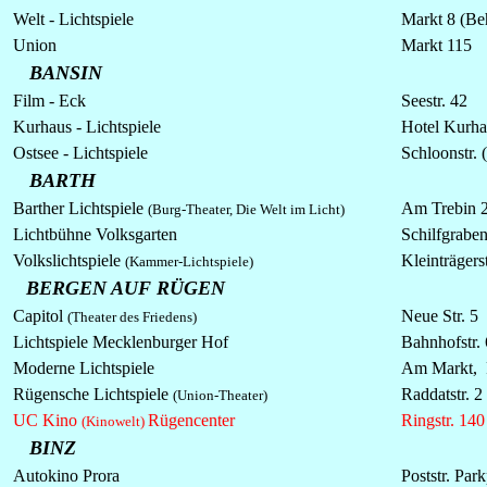
Welt - Lichtspiele
Markt 8 (Be
Union
Markt 115
BANSIN
Film - Eck
Seestr. 42
Kurhaus - Lichtspiele
Hotel Kurha
Ostsee -
Lichtspiele
Schloonstr. 
BARTH
Barther
Lichtspiele
Am Trebin 
(Burg-Theater, Die Welt im Licht)
Lichtbühne Volksgarten
Schilfgraben
Volkslichtspiele
Kleinträgerst
(Kammer-Lichtspiele)
BERGEN AUF RÜGEN
Capitol
Neue Str. 5
(Theater des Friedens)
Lichtspiele Mecklenburger Hof
Bahnhofstr.
Moderne
Lichtspiele
Am Markt,
Rügensche
Lichtspiele
Raddatstr. 2
(Union-Theater)
UC Kino
Rügencenter
Ringstr. 140
(Kinowelt)
BINZ
Autokino Prora
Poststr. Par