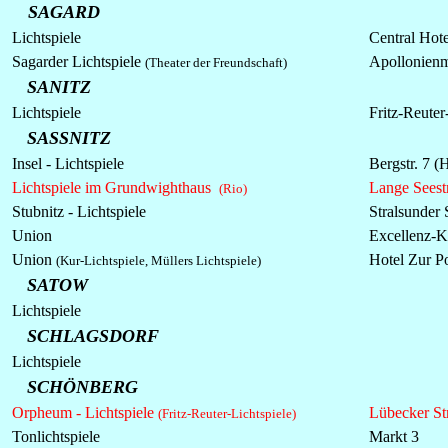
SAGARD
Lichtspiele
Central Hot
Sagarder
Lichtspiele
Apollonienm
(Theater der Freundschaft)
SANITZ
Lichtspiele
Fritz-Reuter
SASSNITZ
Insel -
Lichtspiele
Bergstr. 7 (
Lichtspiele im Grundwighthaus
Lange Seestr
(Rio)
Stubnitz -
Lichtspiele
Stralsunder 
Union
Excellenz-Ki
Union
Hotel Zur P
(Kur-Lichtspiele, Müllers Lichtspiele)
SATOW
Lichtspiele
SCHLAGSDORF
Lichtspiele
SCHÖNBERG
Orpheum - Lichtspiele
Lübecker Str
(Fritz-Reuter-Lichtspiele)
Tonlichtspiele
Markt 3