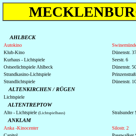
MECKLENBUR
AHLBECK
Autokino
Swinemünde
Klub-Kino
Dünenstr. 3
Kurhaus - Lichtspiele
Seestr. 6
Ostseelichtspiele Ahlbeck
Dünenstr. 5
Strandkasino-Lichtspiele
Prinzenstraß
Strandlichtspiele
Dünenstr. 1
ALTENKIRCHEN / RÜGEN
Lichtspiele
ALTENTREPTOW
Alto - Lichtspiele
Stralsunder 
(Lichtspielhaus)
ANKLAM
Anka -Kinocenter
Silostr. 2
Capitol
Pasewalker S