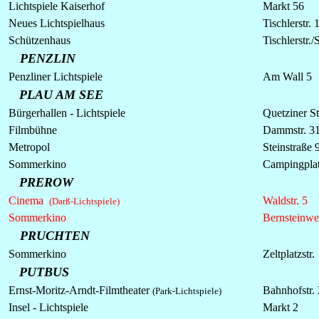
Lichtspiele Kaiserhof
Markt 56
Neues Lichtspielhaus
Tischlerstr. 
Schützenhaus
Tischlerstr.
PENZLIN
Penzliner
Lichtspiele
Am Wall 5
PLAU AM SEE
Bürgerhallen -
Lichtspiele
Quetziner St
Filmbühne
Dammstr. 3
Metropol
Steinstraße 
Sommerkino
Campingpla
PREROW
Cinema
Waldstr. 5
(Darß-Lichtspiele)
Sommerkino
Bernsteinwe
PRUCHTEN
Sommerkino
Zeltplatzstr.
PUTBUS
Ernst-Moritz-Arndt-Filmtheater
Bahnhofstr. 
(Park-Lichtspiele)
Insel -
Lichtspiele
Markt 2