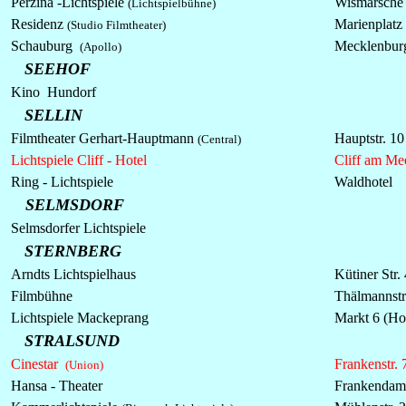
Perzina -Lichtspiele
Wismarsche 
(Lichtspielbühne)
Residenz
Marienplatz
(Studio Filmtheater)
Schauburg
Mecklenburg
(Apollo)
SEEHOF
Kino Hundorf
SELLIN
Filmtheater Gerhart-Hauptmann
Hauptstr. 1
(Central)
Lichtspiele Cliff - Hotel
Cliff am Me
Ring - Lichtspiele
Waldhotel
SELMSDORF
Selmsdorfer Lichtspiele
STERNBERG
Arndts Lichtspielhaus
Kütiner Str.
Filmbühne
Thälmannstr
Lichtspiele
Mackeprang
Markt 6 (Ho
STRALSUND
Cinestar
Frankenstr. 
(Union)
Hansa - Theater
Frankenda