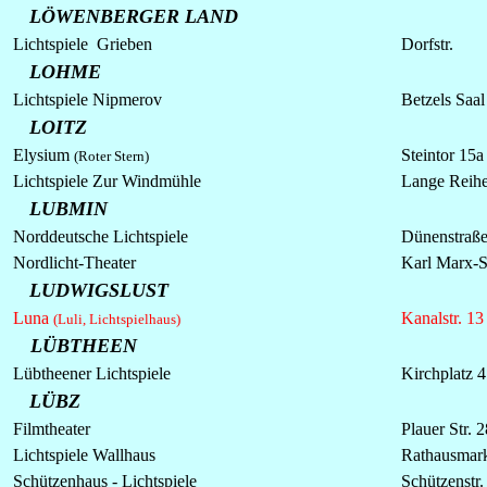
LÖWENBERGER LAND
Lichtspiele Grieben
Dorfstr.
LOHME
Lichtspiele Nipmerov
Betzels Saal
LOITZ
Elysium
Steintor 15a
(Roter Stern)
Lichtspiele
Zur Windmühle
Lange Reih
LUBMIN
Norddeutsche Lichtspiele
Dünenstraß
Nordlicht-Theater
Karl Marx-St
LUDWIGSLUST
Luna
Kanalstr. 13
(Luli, Lichtspielhaus)
LÜBTHEEN
Lübtheener
Lichtspiele
Kirchplatz 4
LÜBZ
Filmtheater
Plauer Str. 2
Lichtspiele Wallhaus
Rathausmark
Schützenhaus -
Lichtspiele
Schützenstr.