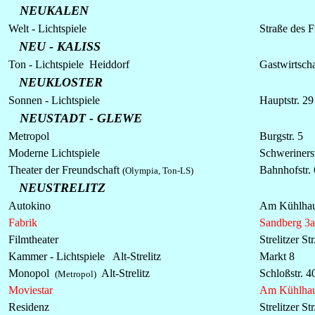
NEUKALEN
Welt - Lichtspiele
Straße des F
NEU - KALISS
Ton -
Lichtspiele
Heiddorf
Gastwirtsch
NEUKLOSTER
Sonnen -
Lichtspiele
Hauptstr. 29
NEUSTADT - GLEWE
Metropol
Burgstr. 5
Moderne Lichtspiele
Schwerinerst
Theater der Freundschaft
Bahnhofstr.
(Olympia, Ton-LS)
NEUSTRELITZ
Autokino
Am Kühlhau
Fabrik
Sandberg 3a
Filmtheater
Strelitzer Str
Kammer -
Lichtspiele
Alt-Strelitz
Markt 8
Monopol
Alt-Strelitz
Schloßstr. 4
(Metropol)
Moviestar
Am Kühlhau
Residenz
Strelitzer Str