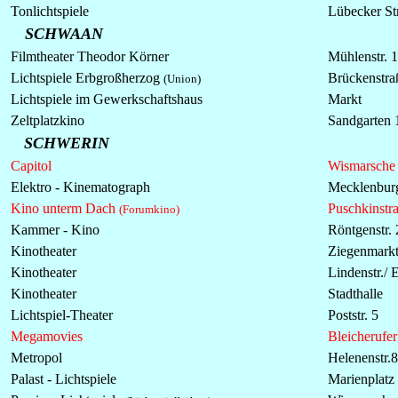
Tonlichtspiele
Lübecker Str
SCHWAAN
Filmtheater Theodor Körner
Mühlenstr. 1
Lichtspiele Erbgroßherzog
Brückenstra
(Union)
Lichtspiele im Gewerkschaftshaus
Markt
Zeltplatzkino
Sandgarten 
SCHWERIN
Capitol
Wismarsche 
Elektro - Kinematograph
Mecklenburg
Kino unterm Dach
Puschkinstr
(Forumkino)
Kammer - Kino
Röntgenstr. 
Kinotheater
Ziegenmarkt
Kinotheater
Lindenstr./ 
Kinotheater
Stadthalle
Lichtspiel-Theater
Poststr. 5
Megamovies
Bleicherufer
Metropol
Helenenstr.8
Palast -
Lichtspiele
Marienplatz