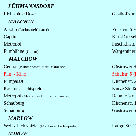
LÜHMANNSDORF
Lichtspiele
Bose
Gasthof zur
MALCHIN
Apollo
Vor dem Ste
(Lichtspieltheater)
Capitol
Karl-Dressel
Metropol
Puschkinstr. 
Filmbühne
Wargentiner 
(Union)
MALCHOW
Central
Güstrower St
(Kinotheater Fürst Bismarck)
Film - Kino
Schulstr. 5 
Filmpalast
Kirchenstr. 
Kasino - Lichtspiele
Kurze Straß
Metropol
Bahnhofstr. 
(Modernes Lichtspieltheater)
Schauburg
Kirchenstr. 
Schauburg
Güstrower S
MARLOW
Welt -
Lichtspiele
Lange Str. 1
(Marlower Lichtspiele)
MIROW