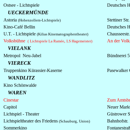
Ostsee - Lichtspiele
Deutsches 
UECKERMÜNDE
Astoria
Stettiner Str
(Hohenzollern-Lichtspiele)
Kino-Café Bellin
Deutsches 
U.T. - Lichtspiele
Chausseestr.
(Kilias Kinematographentheater)
Volksbühne
,
An der Volk
(
Lichtspiele La Ramée
LS Hagemeister)
VIELANK
Metropol Neu-Jabel
Bündnerei 5
VIERECK
Truppenkino Kürassier-Kaserne
Pasewalker 
WANDLITZ
Kino Schönwalde
WAREN
Cinestar
Zum Amtsbr
Capitol
Neuer Mark
Lichtspiel - Theater
Güstrower S
Lichtspieltheater des Friedens
Bahnhofstr.
(Schauburg,
Union)
Sommerkino
Fontanestra