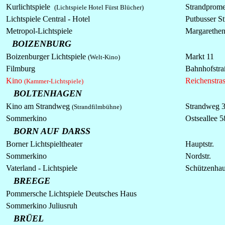
Kurlichtspiele
Strandprom
(
Lichtspiele Hotel Fürst Blücher)
Lichtspiele Central - Hotel
Putbusser St
Metropol-Lichtspiele
Margarethen
BOIZENBURG
Boizenburger Lichtspiele
Markt 11
(Welt-Kino)
Filmburg
Bahnhofstra
Kino
Reichenstra
(Kammer-Lichtspiele)
BOLTENHAGEN
Kino am Strandweg
Strandweg 
(Strandfilmbühne)
Sommerkino
Ostseallee 5
BORN AUF DARSS
Borner Lichtspieltheater
Hauptstr.
Sommerkino
Nordstr.
Vaterland - Lichtspiele
Schützenha
BREEGE
Pommersche
Lichtspiele
Deutsches Haus
Sommerkino
Juliusruh
BRÜEL