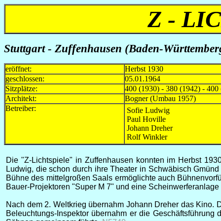
Z - L
Stuttgart - Zuffenhausen (Baden-Württemberg
eröffnet:
Herbst 1930
geschlossen:
05.01.1964
Sitzplätze:
400 (1930) - 380 (1942) - 400
Architekt:
Bogner (Umbau 1957)
Betreiber:
Sofie Ludwig
Paul Hoville
Johann Dreher
Rolf Winkler
Die "Z-Lichtspiele" in Zuffenhausen konnten im Herbst 193
Ludwig, die schon durch ihre Theater in Schwäbisch Gmünd 
Bühne des mittelgroßen Saals ermöglichte auch Bühnenvorfü
Bauer-Projektoren "Super M 7" und eine Scheinwerferanlage u
Nach dem 2. Weltkrieg übernahm Johann Dreher das Kino. Dies
Beleuchtungs-Inspektor übernahm er die Geschäftsführung de