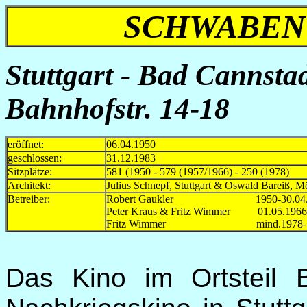
SCHWABEN 
Stuttgart - Bad Cannsta
Bahnhofstr. 14-18
eröffnet:
06.04.1950
geschlossen:
31.12.1983
Sitzplätze:
581 (1950 - 579 (1957/1966) - 250 (1978)
Architekt:
Julius Schnepf, Stuttgart & Oswald Bareiß, M
Betreiber:
Robert Gaukler 1950-30.04.
Peter Kraus & Fritz Wimmer 01.05.1966
Fritz Wimmer mind.1978-1
Das Kino im Ortsteil