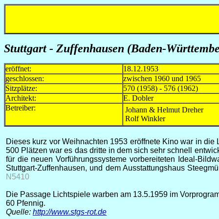
Stuttgart - Zuffenhausen (Baden-Württember
eröffnet:
18.12.1953
geschlossen:
zwischen 1960 und 1965
Sitzplätze:
570 (1958) - 576 (1962)
Architekt:
E. Dobler
Betreiber:
Johann & Helmut Dreher
Rolf Winkler
Dieses kurz vor Weihnachten 1953 eröffnete Kino war in die
500 Plätzen war es das dritte in dem sich sehr schnell entwi
für die neuen Vorführungssysteme vorbereiteten Ideal-Bildwa
Stuttgart-Zuffenhausen, und dem Ausstattungshaus Steegmüll
N5410
Die Passage Lichtspiele warben am 13.5.1959 im Vorprogramm f
60 Pfennig.
Quelle:
http://www.stgs-rot.de