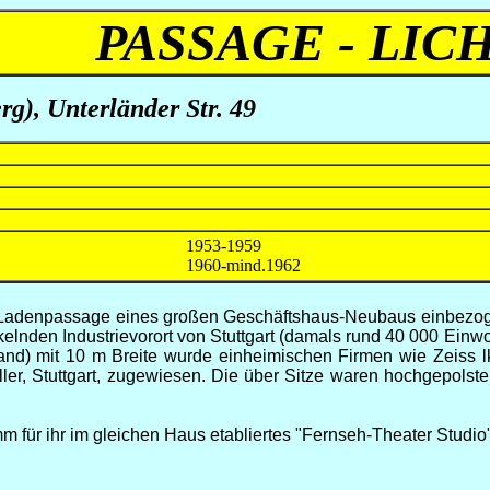
PASSAGE - LIC
g), Unterländer Str. 49
1953-1959
1960-mind.1962
 Ladenpassage eines großen Geschäftshaus-Neubaus einbezogen.
ckelnden Industrievorort von Stuttgart (damals rund 40 000 Ein
nd) mit 10 m Breite wurde einheimischen Firmen wie Zeiss lko
er, Stuttgart, zugewiesen. Die über Sitze waren hochgepolste
ür ihr im gleichen Haus etabliertes "Fernseh-Theater Studio". 