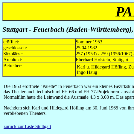
PA
Stuttgart - Feuerbach
(Baden-Württemberg)
eröffnet:
Sommer 1953
geschlossen:
25.04.1982
Sitzplätze:
257 (1953) - 259 (1956/1967) 
Architekt:
Eberhard Holstein, Stuttgart
Betreiber:
Karl u. Hildegard Höfling, Z
Ingo Haug
Die 1953 eröffnete "Palette" in Feuerbach war ein kleines Bezirksk
das Theater auch technisch mitFH 66 und FH 77-Projektoren ausstatt
Normalfilm hatte die Leinwand die Ausmaße 4,3 x 3,08 m. Das aparte,
Nachdem sich Karl und Hildegard Höfling am 30. Juni 1965 von ihrem
verbliebenen-Theaters.
zurück zur Liste Stuttgart